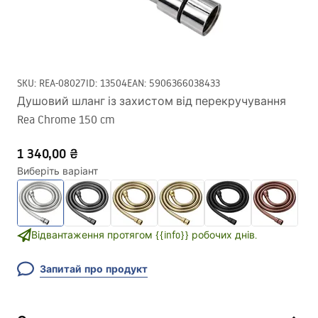
SKU
:
REA-08027
ID
:
13504
EAN
:
5906366038433
Душовий шланг із захистом від перекручування
Rea Chrome 150 cm
1 340,00 ₴
Виберіть варіант
Відвантаження протягом {{info}} робочих днів.
Запитай про продукт