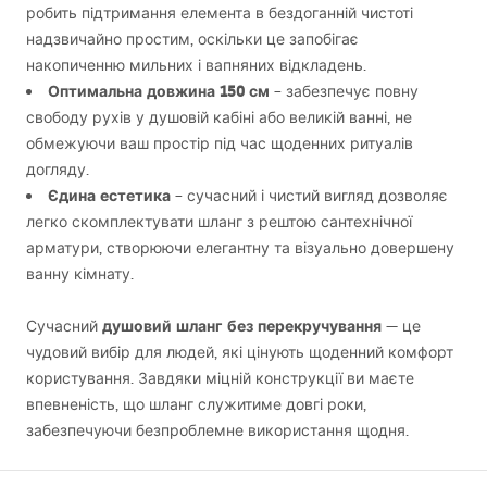
робить підтримання елемента в бездоганній чистоті
надзвичайно простим, оскільки це запобігає
накопиченню мильних і вапняних відкладень.
Оптимальна довжина 150 см
– забезпечує повну
свободу рухів у душовій кабіні або великій ванні, не
обмежуючи ваш простір під час щоденних ритуалів
догляду.
Єдина естетика
– сучасний і чистий вигляд дозволяє
легко скомплектувати шланг з рештою сантехнічної
арматури, створюючи елегантну та візуально довершену
ванну кімнату.
душовий шланг без перекручування
Сучасний
— це
чудовий вибір для людей, які цінують щоденний комфорт
користування. Завдяки міцній конструкції ви маєте
впевненість, що шланг служитиме довгі роки,
забезпечуючи безпроблемне використання щодня.