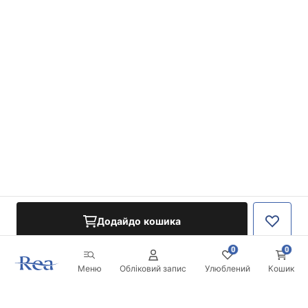
Додайдо кошика
0
0
Меню
Обліковий запис
Улюблений
Кошик