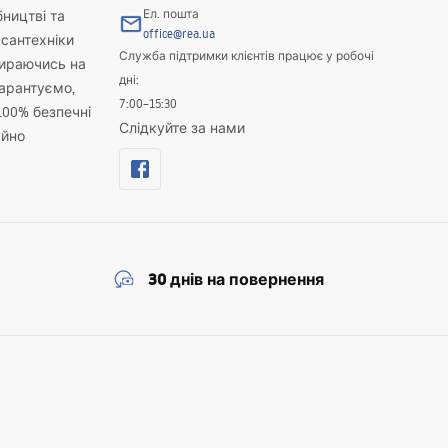
Ел. пошта
бництві та
office@rea.ua
 сантехніки
Служба підтримки клієнтів працює у робочі
пираючись на
дні:
гарантуємо,
7:00–15:30
100% безпечні
Слідкуйте за нами
айно
30 днів на повернення