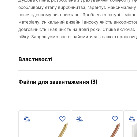
Душова стійка, розроблена з урахуванням комфорту і ф
особливому етапу виробництва, гарантує максимальну 
повсякденному використанні. Зроблена з латуні – міцного
матеріалу. Унікальний дизайн і високу якість використ
довговічність і надійність на довгі роки. Стійка включає
лійку. Запрошуємо вас ознайомитися з нашою пропозиц
Властивості
Колір
Білий/Сріб
Файли для завантаження (3)
Матеріал
Латунь , A
Тип змішувача
Одноважі
Інформація про безпеку
Умов
Спосіб монтажу
зовнішньо
Safety_Information_Shower_set.p
Warra
Регулювання висоти
Так
df
Faucet
Мін. висота
1100
мм
Макс. висота
1440
мм