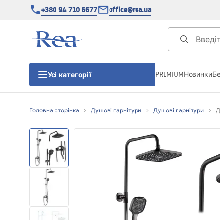
+380 94 710 6677
office@rea.ua
PREMIUM
Новинки
Б
Усі категорії
Головна сторінка
Душові гарнітури
Душові гарнітури
Д
Душові кабіни
Душові двері
Душові піддони
Душові лінійні зливи