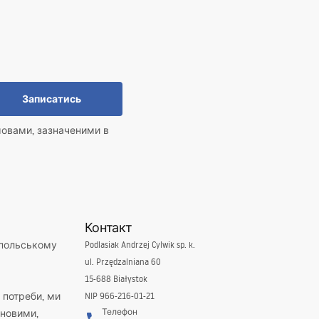
Записатись
мовами, зазначеними в
Контакт
 польському
Podlasiak Andrzej Cylwik sp. k.
ul. Przędzalniana 60
15-688 Białystok
і потреби, ми
NIP 966-216-01-21
Телефон
новими,