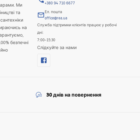
+380 94 710 6677
варами. Ми
Ел. пошта
бництві та
office@rea.ua
 сантехніки
Служба підтримки клієнтів працює у робочі
пираючись на
дні:
гарантуємо,
7:00–15:30
100% безпечні
Слідкуйте за нами
айно
30 днів на повернення