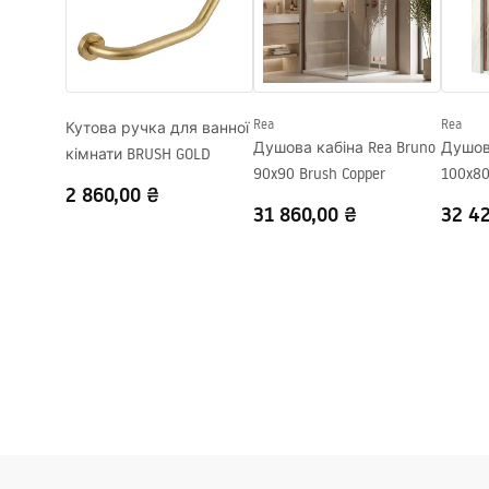
Інструкція з монтажу
Регулювання тиску
Так
shower_set.pdf
Система Anti-Calc
Так
Технологія нанесення покриття
PVD
Rea
Rea
Кутова ручка для ванної
Відстань між підключеннями води
150
мм
Душова кабіна Rea Bruno
Душова
кімнати BRUSH GOLD
Гарантія
24 місяці
90x90 Brush Copper
100x80
2 860,00 ₴
31 860,00 ₴
32 4