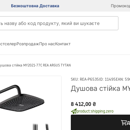
Безкоштовна Доставка
Промокод
естселер
Розпродаж
Про нас
Контакт
ушова стійка MY2021-77C REA ARGUS TYTAN
SKU
:
REA-P6535
ID
:
11495
EAN
:
59
Душова стійка MY
8 412,00 ₴
product:shipping.zero
Д