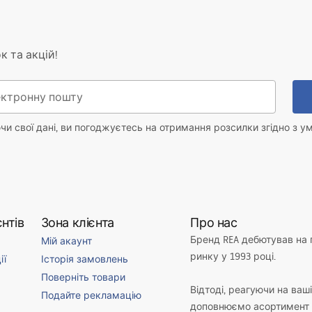
к та акцій!
и свої дані, ви погоджуєтесь на отримання розсилки згідно з у
нтів
Зона клієнта
Про нас
Бренд REA дебютував на
Мій акаунт
ринку у 1993 році.
ії
Історія замовлень
Поверніть товари
Відтоді, реагуючи на ваш
Подайте рекламацію
доповнюємо асортимент 