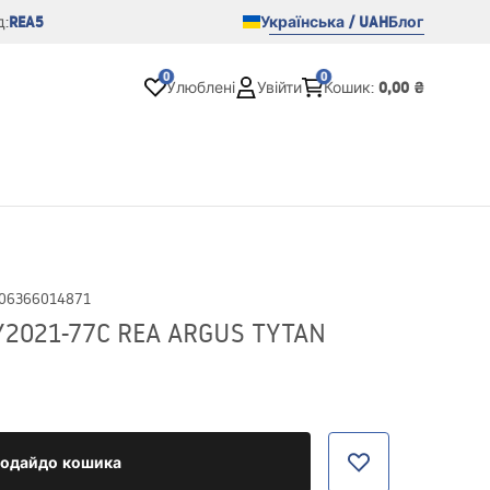
REA5
Українська / UAH
Блог
:
0
0
0,00 ₴
Улюблені
Увійти
Кошик
:
06366014871
2021-77C REA ARGUS TYTAN
одайдо кошика