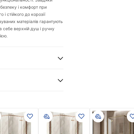
ункціональності. Завдяки
безпеку і комфорт при
 і стійкого до корозії
овуваних матеріалів гарантують
 в себе верхній душ і ручну
ією.
льна
и гарантії
го монтажу
nty_Terms_and_Conditions_
s_-_5.pdf
ротна