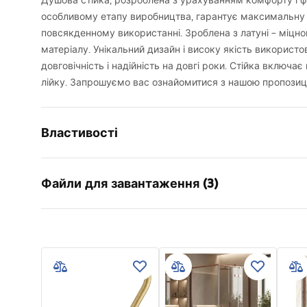
Душова стійка, розроблена з урахуванням комфорту і ф
особливому етапу виробництва, гарантує максимальну 
повсякденному використанні. Зроблена з латуні – міцного
матеріалу. Унікальний дизайн і високу якість використ
довговічність і надійність на довгі роки. Стійка включає
лійку. Запрошуємо вас ознайомитися з нашою пропозиц
Властивості
Колір
Титан
Файли для завантаження (3)
Матеріал
ABS
Тип змішувача
Одноважі
Інформація про безпеку
Умов
Спосіб монтажу
зовнішньо
Safety_Information_Shower_set.p
Warra
Регулювання висоти
Так
df
Faucet
Макс. висота
1440
мм
Злив для ванни
Так, пово