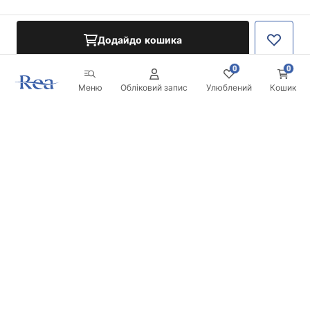
Додайдо кошика
0
0
Меню
Обліковий запис
Улюблений
Кошик
Розсилка
Будьте в курсі новинок та акцій!
Записатись
Вводячи та підтверджуючи свої дані, ви погоджуєтесь на
отримання розсилки згідно з умовами, зазначеними в