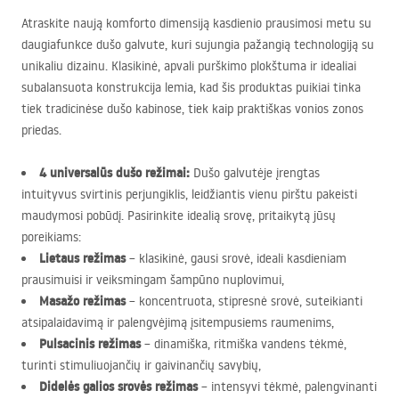
Atraskite naują komforto dimensiją kasdienio prausimosi metu su
daugiafunkce dušo galvute, kuri sujungia pažangią technologiją su
unikaliu dizainu. Klasikinė, apvali purškimo plokštuma ir idealiai
subalansuota konstrukcija lemia, kad šis produktas puikiai tinka
tiek tradicinėse dušo kabinose, tiek kaip praktiškas vonios zonos
priedas.
4 universalūs dušo režimai:
Dušo galvutėje įrengtas
intuityvus svirtinis perjungiklis, leidžiantis vienu pirštu pakeisti
maudymosi pobūdį. Pasirinkite idealią srovę, pritaikytą jūsų
poreikiams:
Lietaus režimas
– klasikinė, gausi srovė, ideali kasdieniam
prausimuisi ir veiksmingam šampūno nuplovimui,
Masažo režimas
– koncentruota, stipresnė srovė, suteikianti
atsipalaidavimą ir palengvėjimą įsitempusiems raumenims,
Pulsacinis režimas
– dinamiška, ritmiška vandens tėkmė,
turinti stimuliuojančių ir gaivinančių savybių,
Didelės galios srovės režimas
– intensyvi tėkmė, palengvinanti