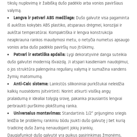
tikslų nuplovimą ir žaibišką dušo padėklo arba vonios paviršiaus
valymą.
Lengva ir patvari
ABS
medžiaga:
Dušo galvutė visa pagaminta
iš aukštos kokybės
ABS
plastiko, atsparaus drėgmei, korozijai ir
aukštai temperatūrai. Kompaktiška ir lengva konstrukcija
neapkrauna rankos maudymosi metu, o netyčia numetus apsaugo
vonios arba dušo padėklo paviršių nuo įtrūkimų.
Patvari ir estetiška apdaila:
Lygi dekoratyvinė danga suteikia
dušo galvutei modernią išvaizdą. Ji atspari kasdieniam naudojimui,
o jos struktūra palengvina reguliarų valymą ir sumažina vandens
žymių matomumą.
Anti-Calc sistema:
Lankstūs silikoniniai purkštukai neleidžia
kalkių nuosėdoms įsitvirtinti. Norint atkurti visišką angų
pralaidumą ir idealiai tolygią srovę, pakanka prausiantis lengvai
perbraukti purškimo plokštumą ranka.
Universalus montavimas:
Standartinis 1/2” prijungimo sriegis
leidžia be problemų rankiniu būdu įsukti dušo galvutę į bet kurią
tradicinę dušo žarną nenaudojant jokių įrankių.
Daugiafunkcė dušo galvutė yra puikus pasirinkimas žmonėms,