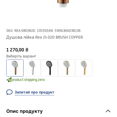
SKU
:
REA-08036
ID
:
13591
EAN
:
5906366038136
Душова лійка Rea JS-020 BRUSH COPPER
1 270,00 ₴
Виберіть варіант
product:shipping.zero
Запитай про продукт
Опис продукту