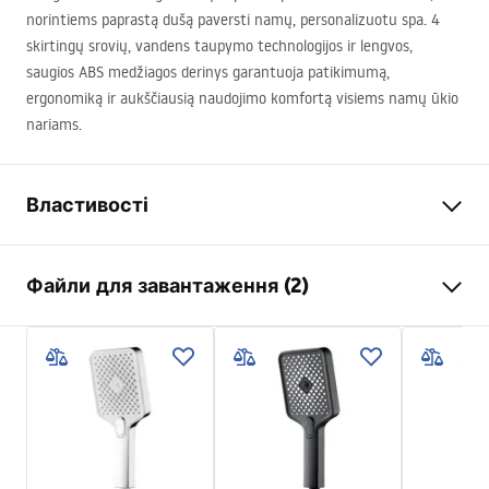
norintiems paprastą dušą paversti namų, personalizuotu spa. 4
skirtingų srovių, vandens taupymo technologijos ir lengvos,
saugios
ABS
medžiagos derinys garantuoja patikimumą,
ergonomiką ir aukščiausią naudojimo komfortą visiems namų ūkio
nariams.
Властивості
Колір
матова мідь
Файли для завантаження (2)
Матеріал
Пластик, ABS
Спосіб монтажу
Прикручуваний
Pielęgnacja
Ширина
125
мм
Pielęgnacja.pdf
Висота
255
мм
Гарантія
24 місяці
Умови гарантії
Warranty_Terms_and_Conditions_Accessories_-_24.pdf