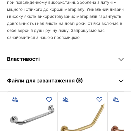
при повсякденному використанні. Зроблена з латуні –
міцного і стійкого до корозії матеріалу. Унікальний дизайн
і високу якість використовуваних матеріалів гарантують
довговічність і надійність на довгі роки. Стійка включає в
себе верхній душ і ручну лійку. Запрошуємо вас
ознайомитися з нашою пропозицією.
Властивості
Колір
матова сталь
Файли для завантаження (3)
Матеріал
Латунь , ABS
Тип змішувача
Одноважільна
Інформація про безпеку
Спосіб монтажу
зовнішнього монтажу
Safety_Information_Shower_set.pdf
Регулювання висоти
Так
Мін. висота
825
мм
Умови гарантії
Макс. висота
1145
мм