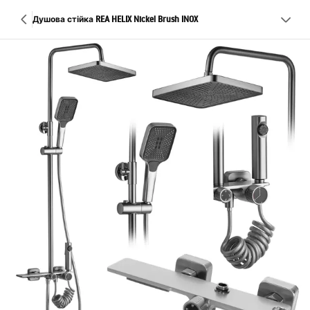
Душова стійка REA HELIX Nickel Brush INOX