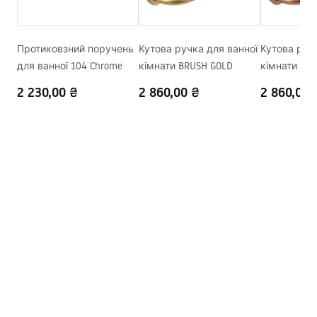
Warranty_Terms_and_Conditions_Faucets_-_5.pdf
Злив для ванни
Так, фіксована
Регулювання тиску
Ні
Протиковзний поручень
Кутова ручка для ванної
Кутова руч
Інструкція з монтажу
для ванної 104 Chrome
кімнати BRUSH GOLD
кімнати BR
Система Anti-Calc
Так
shower_set.pdf
Технологія нанесення
PVD
2 230,00 ₴
2 860,00 ₴
2 860,00 
покриття
Відстань між
150
мм
підключеннями води
Гарантія
24 місяці