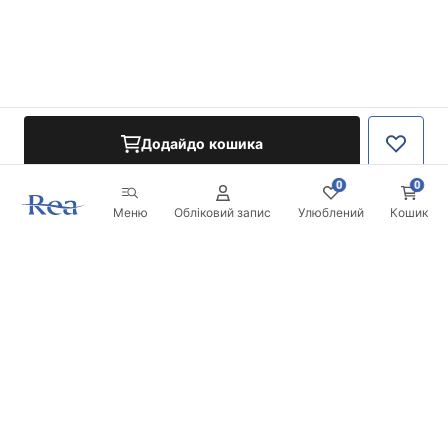
Додайдо кошика
0
0
Меню
Обліковий запис
Улюблений
Кошик
Розсилка
Будьте в курсі новинок та акцій!