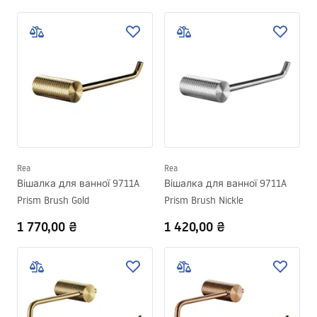
Rea
Rea
Вішалка для ванної 9711A
Вішалка для ванної 9711A
Prism Brush Gold
Prism Brush Nickle
1 770,00 ₴
1 420,00 ₴