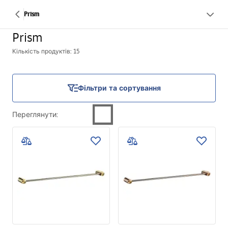
Prism
Prism
Кількість продуктів: 15
Фільтри та сортування
Переглянути
: