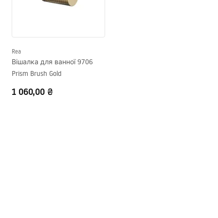
Rea
Вішалка для ванної 9706
Prism Brush Gold
1 060,00 ₴