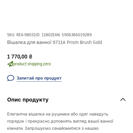
SKU
:
REA-98031
ID
:
11802
EAN
:
5906366019289
Вішалка для ванної 9711A Prism Brush Gold
1 770,00 ₴
product:shipping.zero
Запитай про продукт
Опис продукту
Елегантна вішалка на рушники або одяг наведуть
порядок і прекрасно доповнять вигляд вашої ванної
кімнати. Запрошуємо ознайомитися з нашою