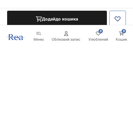
Додайдо кошика
0
0
Меню
Обліковий запис
Улюблений
Кошик
Розсилка
Будьте в курсі новинок та акцій!
Записатись
Вводячи та підтверджуючи свої дані, ви погоджуєтесь на