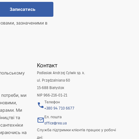
Записатись
мовами, зазначеними в
Контакт
 польському
Podlasiak Andrzej Cylwik sp. k.
ul. Przędzalniana 60
15-688 Białystok
і потреби, ми
NIP 966-216-01-21
Телефон
новими,
+380 94 710 6677
варами. Ми
Ел. пошта
бництві та
office@rea.ua
 сантехніки
Служба підтримки клієнтів працює у робочі
пираючись на
дні: