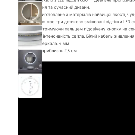
Кругле дзеркало з
LED
-підсвіткою — ідеальна пропозиція
користування та сучасний дизайн.
Дзеркало виготовлене з матеріалів найвищої якості, чу
міцним. Воно має три дотиково змінювані відтінки
LED
-с
холодний. Утримуючи пальцем підсвічену кнопку на сен
регулювати інтенсивність світла. Білий кабель живленн
Товщина дзеркала: 4 мм
LED
-рамка: приблизно 2,5 см