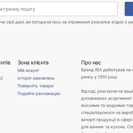
и свої дані, ви погоджуєтесь на отримання розсилки згідно з у
нтів
Зона клієнта
Про нас
Бренд REA дебютував на
Мій акаунт
ринку у 1993 році.
ії
Історія замовлень
Поверніть товари
Відтоді, реагуючи на ваш
Подайте рекламацію
доповнюємо асортимент 
якісними та модними то
спеціалізуємося на виро
імпорті продукції в сфері
для ванних та кухонь. С