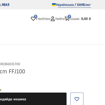
REA5
Українська / UAH
Блог
:
0
0
0,00 ₴
Улюблені
Увійти
Кошик
:
906366031700
cm FFJ100
а.
одайдо кошика