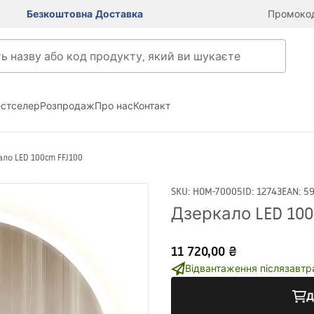
Безкоштовна Доставка
Промокод
естселер
Розпродаж
Про нас
Контакт
ло LED 100cm FFJ100
SKU
:
HOM-70005
ID
:
12743
EAN
:
5
Дзеркало LED 100
11 720,00 ₴
Відвантаження післязавтр
Д