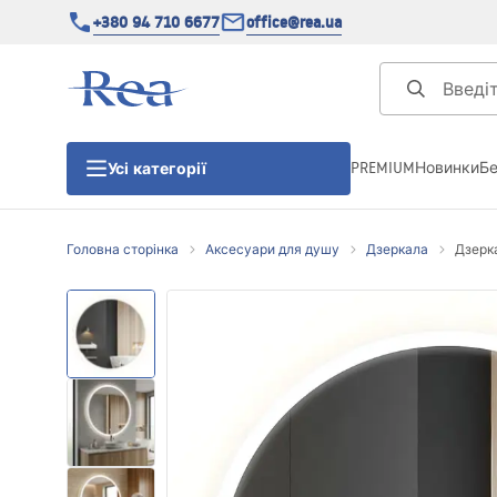
+380 94 710 6677
office@rea.ua
PREMIUM
Новинки
Б
Усі категорії
Головна сторінка
Аксесуари для душу
Дзеркала
Дзерка
Душові кабіни
Душові двері
Душові піддони
Душові лінійні зливи