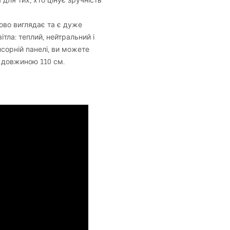
 для тих, хто цінує зручність
дово виглядає та є дуже
вітла: теплий, нейтральний і
сорній панелі, ви можете
я довжиною 110 см.