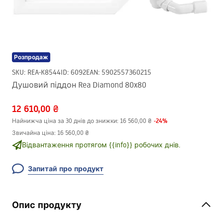
Розпродаж
SKU
:
REA-K8544
ID
:
6092
EAN
:
5902557360215
Душовий піддон Rea Diamond 80x80
12 610,00 ₴
-
24
%
Найнижча ціна за 30 днів до знижки:
16 560,00 ₴
Звичайна ціна
:
16 560,00 ₴
Відвантаження протягом {{info}} робочих днів.
Запитай про продукт
Опис продукту