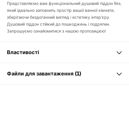
Представляємо вам функціональний душовий піддон Rea,
який ідеально заповнить простір вашої ванної кімнати,
зберігаючи бездоганний вигляд і естетику інтер’єру.
Душовий піддон стійкий до пошкоджень і подряпин.
Запрошуємо ознайомитися з нашою пропозицією!
Властивості
Колір
Білий
Файли для завантаження (1)
Матеріал
Акрил
Довжина
800
мм
Інструкція з монтажу
Ширина
800
мм
Shower tray.pdf
Висота
50
мм
Спосіб монтажу
На підлозі
Діаметр зливу
90
мм