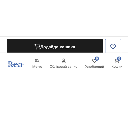
Додайдо кошика
0
0
Меню
Обліковий запис
Улюблений
Кошик
Розсилка
Будьте в курсі новинок та акцій!