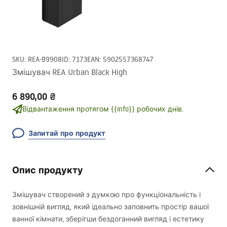
SKU
:
REA-B9908
ID
:
7173
EAN
:
5902557368747
Змішувач REA Urban Black High
6 890,00 ₴
Відвантаження протягом {{info}} робочих днів.
Запитай про продукт
Опис продукту
Змішувач створений з думкою про функціональність і
зовнішній вигляд, який ідеально заповнить простір вашої
ванної кімнати, зберігши бездоганний вигляд і естетику