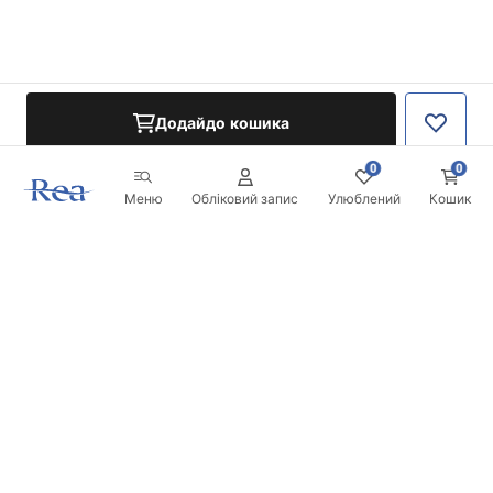
Додайдо кошика
0
0
Меню
Обліковий запис
Улюблений
Кошик
Розсилка
Будьте в курсі новинок та акцій!
Записатись