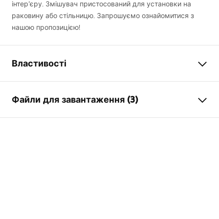
інтер’єру. Змішувач пристосований для установки на
раковину або стільницю. Запрошуємо ознайомитися з
нашою пропозицією!
Властивості
Тип змішувача
для умивальника
Файли для завантаження (3)
Спосіб монтажу
Стоячий
Колір
чорний
Умови гарантії
Тип виливу
Фіксована
Warranty_Terms_and_Conditions_Faucets_-_5.pdf
Матеріал
Латунь
Діапазон виливу
135
мм
Інструкція з монтажу
Висота
290
мм
faucet.pdf
Технологія нанесення
Electroplating
покриття