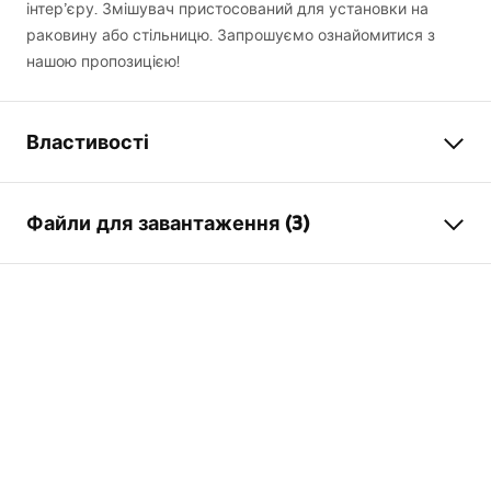
інтер’єру. Змішувач пристосований для установки на
раковину або стільницю. Запрошуємо ознайомитися з
нашою пропозицією!
Властивості
Тип змішувача
для умивальника
Файли для завантаження (3)
Спосіб монтажу
Стоячий
Колір
Білий , Білий/Золотий
Умови гарантії
Тип виливу
Фіксована
Warranty_Terms_and_Conditions_Faucets_-_5.pdf
Матеріал
Латунь
Діапазон виливу
135
мм
Інструкція з монтажу
Висота
290
мм
faucet.pdf
Технологія нанесення
PVD / Electroplating
покриття