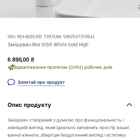
SKU
:
REA-B2053
ID
:
7397
EAN
:
5902557370641
Змішувач Rea Orbit White Gold High
6 890,00 ₴
Відвантаження протягом {{info}} робочих днів.
Запитай про продукт
Опис продукту
Змішувач створений з думкою про функціональність і
зовнішній вигляд, який ідеально заповнить простір вашої
ванної кімнати, зберігши бездоганний вигляд і естетику