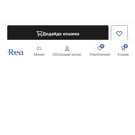
Додайдо кошика
0
0
Меню
Обліковий запис
Улюблений
Кошик
Розсилка
Будьте в курсі новинок та акцій!
Записатись