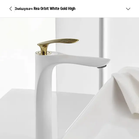
Змішувач Rea Orbit White Gold High