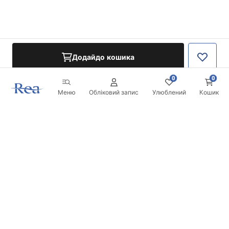
Додайдо кошика
0
0
Меню
Обліковий запис
Улюблений
Кошик
Розсилка
Будьте в курсі новинок та акцій!
Записатись