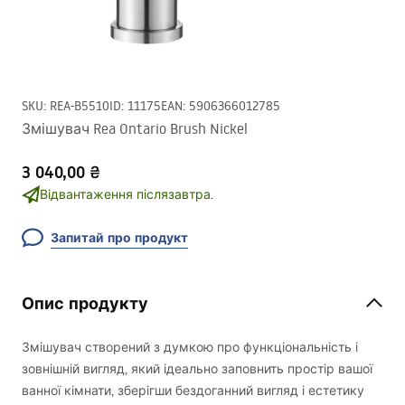
SKU
:
REA-B5510
ID
:
11175
EAN
:
5906366012785
Змішувач Rea Ontario Brush Nickel
3 040,00 ₴
Відвантаження післязавтра.
Запитай про продукт
Опис продукту
Змішувач створений з думкою про функціональність і
зовнішній вигляд, який ідеально заповнить простір вашої
ванної кімнати, зберігши бездоганний вигляд і естетику