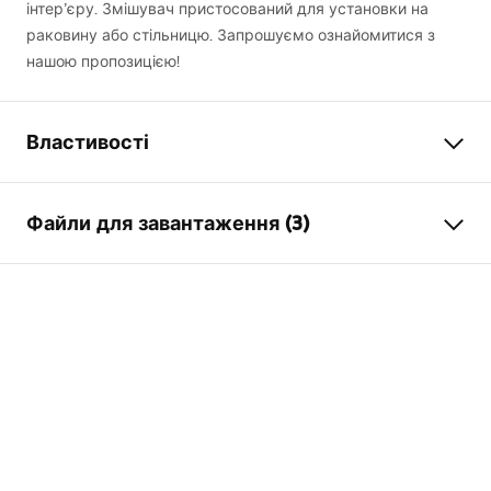
інтер’єру. Змішувач пристосований для установки на
раковину або стільницю. Запрошуємо ознайомитися з
нашою пропозицією!
Властивості
Тип змішувача
для умивальника
Файли для завантаження (3)
Спосіб монтажу
Стоячий
Колір
матова сталь
Умови гарантії
Тип виливу
Фіксована
Warranty_Terms_and_Conditions_Faucets_-_5.pdf
Матеріал
Латунь
Діапазон виливу
145
мм
Інструкція з монтажу
Висота
300
мм
faucet.pdf
Технологія нанесення
PVD
покриття