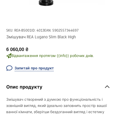
SKU
:
REA-B5001
ID
:
4013
EAN
:
5902557344697
Змішувач REA Lugano Slim Black High
6 060,00 ₴
Відвантаження протягом {{info}} робочих днів.
Запитай про продукт
Опис продукту
Змішувач створений з думкою про функціональність і
зовнішній вигляд, який ідеально заповнить простір вашої
ванної кімнати, зберігши бездоганний вигляд і естетику