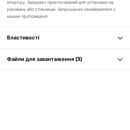
інтер’єру. Змішувач пристосований для установки на
раковину або стільницю. Запрошуємо ознайомитися з
нашою пропозицією!
Властивості
Тип змішувача
для умивальника
Файли для завантаження (3)
Спосіб монтажу
Стоячий
Колір
чорний
Умови гарантії
Тип виливу
Рухома
Warranty_Terms_and_Conditions_Faucets_-_5.pdf
Матеріал
Латунь
Діапазон виливу
170
мм
Інструкція з монтажу
Висота
340
мм
faucet.pdf
Технологія нанесення
Electroplating
покриття