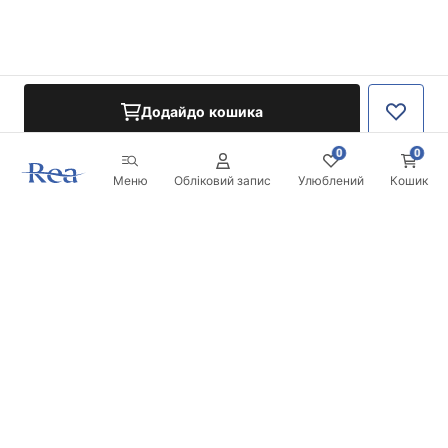
Додайдо кошика
0
0
Меню
Обліковий запис
Улюблений
Кошик
Розсилка
Будьте в курсі новинок та акцій!
Записатись