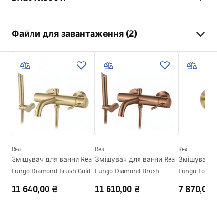
Тип змішувача
для умивальника, для
Файли для завантаження (2)
ванни
Спосіб монтажу
Настінний, Вбудований
Instrukcja montażu
Колір
хром
Instrukcja_montazu_.pdf
Тип виливу
Фіксована
Матеріал
Латунь
Умови гарантії
Технологія нанесення
Chrome plating
Warranty_Terms_and_Conditions_Faucets_-_5.pdf
покриття
Діаметр підключення
1/2 дюйма
Rea
Rea
Rea
Гарантія
5 років
Змішувач для ванни Rea
Змішувач для ванни Rea
Змішувач д
Lungo Diamond Brush Gold
Lungo Diamond Brush
Lungo Loop 
Copper
Gold
11 640,00 ₴
11 610,00 ₴
7 870,00 