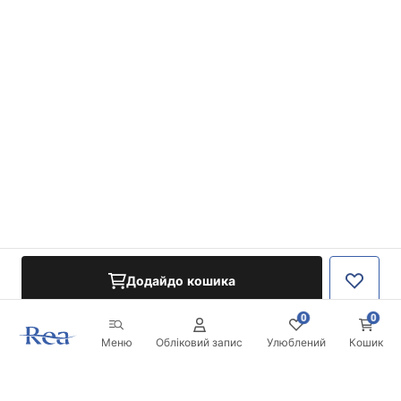
Додайдо кошика
0
0
Меню
Обліковий запис
Улюблений
Кошик