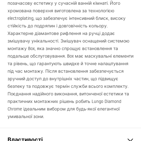
позачасову естетику у сучасній ванній кімнаті. Його
хромована поверхня виготовлена за технологією
electroplating, що забезпечує інтенсивний блиск, високу
стійкість до подряпин і довговічність кольору.
Характерне діамантове рифлення на ручці додає
змішувачу унікальності. Змішувач оснащений системою
монтажу Box, яка значно спрощує встановлення та
подальше обслуговування. Box має маскувальні елементи
та рівень, що гарантують швидке й точне налаштування
під час монтажу. Після встановлення забезпечується
зручний доступ до внутрішніх частин, що підвищує
безпеку та подовжує термін служби всього комплекту.
Поєднання надійного виконання, витонченої естетики та
практичних монтажних рішень робить Lungo Diamond
Chrome ідеальним вибором для будь-якої елегантної
умивальної зони.
Властивості