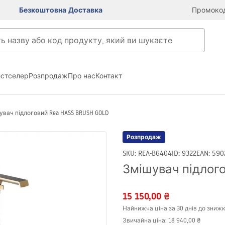
Безкоштовна Доставка
Промокод
естселер
Розпродаж
Про нас
Контакт
увач підлоговий Rea HASS BRUSH GOLD
Розпродаж
SKU
:
REA-B6404
ID
:
9322
EAN
:
590
Змішувач підлого
15 150,00 ₴
Найнижча ціна за 30 днів до знижк
Звичайна ціна
:
18 940,00 ₴