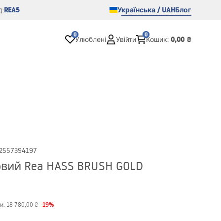
REA5
Українська / UAH
Блог
:
0
0
0,00 ₴
Улюблені
Увійти
Кошик
:
2557394197
вий Rea HASS BRUSH GOLD
-
19
%
и:
18 780,00 ₴