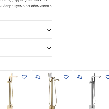
вигляд і функціональності, є
ти. Запрошуємо ознайомитися з
й
лото
bly instruction
kcja montażu - bateria
BS
wa Hass.pdf
и гарантії
nty_Terms_and_Conditions_
s_-_5.pdf