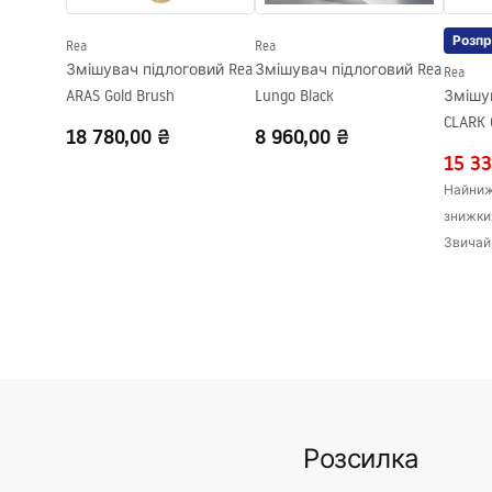
Гарантія
24 місяці
Розп
Rea
Rea
Змішувач підлоговий Rea
Змішувач підлоговий Rea
Rea
ARAS Gold Brush
Lungo Black
Змішув
CLARK
18 780,00 ₴
8 960,00 ₴
15 33
Найнижч
знижки
Звичай
Розсилка