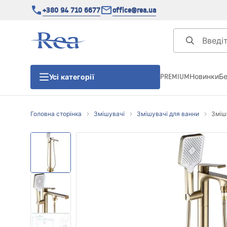
+380 94 710 6677
office@rea.ua
PREMIUM
Новинки
Б
Усі категорії
Головна сторінка
Змішувачі
Змішувачі для ванни
Зміш
Душові кабіни
Душові двері
Душові піддони
Душові лінійні зливи