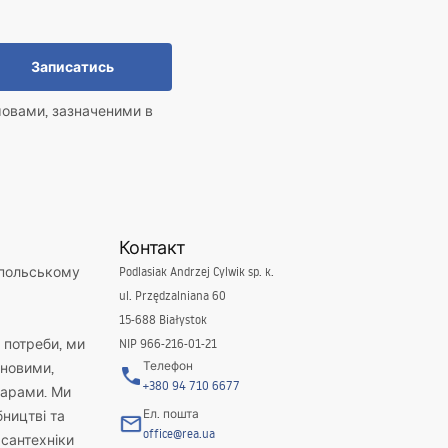
Записатись
мовами, зазначеними в
Контакт
 польському
Podlasiak Andrzej Cylwik sp. k.
ul. Przędzalniana 60
15-688 Białystok
і потреби, ми
NIP 966-216-01-21
Телефон
новими,
+380 94 710 6677
варами. Ми
Ел. пошта
бництві та
office@rea.ua
 сантехніки