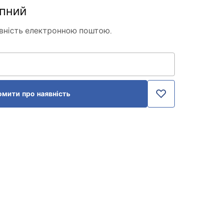
пний
вність електронною поштою.
омити про наявність