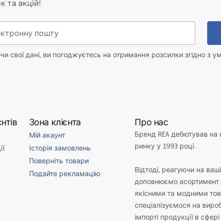
к та акцій!
и свої дані, ви погоджуєтесь на отримання розсилки згідно з у
нтів
Зона клієнта
Про нас
Бренд REA дебютував на
Мій акаунт
ринку у 1993 році.
ії
Історія замовлень
Поверніть товари
Відтоді, реагуючи на ваш
Подайте рекламацію
доповнюємо асортимент 
якісними та модними то
спеціалізуємося на виро
імпорті продукції в сфері