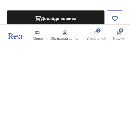
Додайдо кошика
0
0
Меню
Обліковий запис
Улюблений
Кошик
Розсилка
Будьте в курсі новинок та акцій!
Записатись
Вводячи та підтверджуючи свої дані, ви погоджуєтесь на