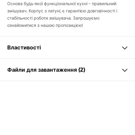
Основа будь-якої функціональної кухні – правильний
змішувач. Корпус з латуні, є гарантією довговічності і
стабільності роботи змішувача. Запрошуємо
ознайомитися з нашою пропозицією!
Властивості
Тип змішувача
для кухні
Файли для завантаження (2)
Спосіб монтажу
Стоячий
Колір
матова сталь
Instrukcja baterii
Тип виливу
Рухома, Висувна
insrtukcja baterii jezyki.pdf
Матеріал
Латунь
Діапазон виливу
190
мм
Умови гарантії
Висота
400
мм
Warranty_Terms_and_Conditions_Faucets_-_5.pdf
Технологія нанесення
PVD