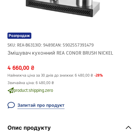
Розпродаж
SKU
:
REA-B6313
ID
:
9489
EAN
:
5902557391479
Змішувач кухонний REA CONOR BRUSH NICKEL
4 660,00 ₴
-
28
%
Найнижча ціна за 30 днів до знижки:
6 480,00 ₴
Звичайна ціна
:
6 480,00 ₴
product:shipping.zero
Запитай про продукт
Опис продукту