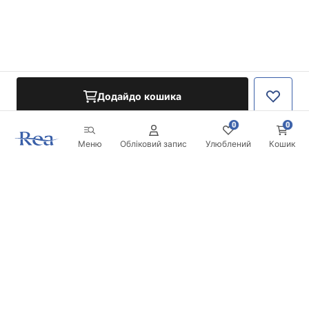
Додайдо кошика
0
0
Меню
Обліковий запис
Улюблений
Кошик
Розсилка
Будьте в курсі новинок та акцій!