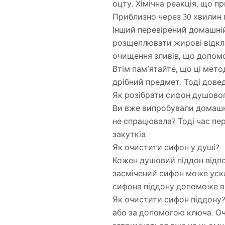
оцту. Хімічна реакція, що 
Приблизно через 30 хвилин 
Інший перевірений домашній
розщеплювати жирові відкла
очищення зливів, що допомож
Втім пам’ятайте, що ці мет
дрібний предмет. Тоді дове
Як розібрати сифон душовог
Ви вже випробували домашні
не спрацювала? Тоді час пе
закутків.
Як очистити сифон у душі?
Кожен
душовий піддон
відпо
засмічений сифон може ускл
сифона піддону допоможе ва
Як очистити сифон піддону?
або за допомогою ключа. Оч