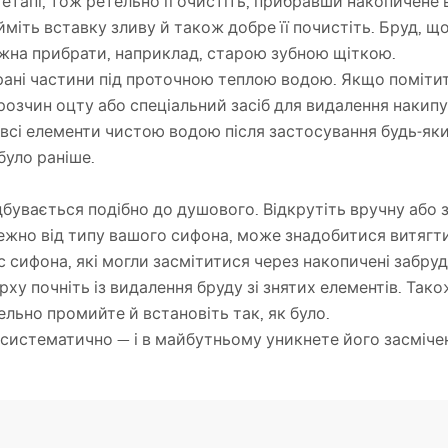
етапі, тож ретельно її очистіть, прибравши накопичене 
ийміть вставку зливу й також добре її почистіть. Бруд, щ
жна прибрати, наприклад, старою зубною щіткою.
ані частини під проточною теплою водою. Якщо помітит
розчин оцту або спеціальний засіб для видалення накипу
всі елементи чистою водою після застосування будь‑яких
було раніше.
дбувається подібно до душового. Відкрутіть вручну аб
алежно від типу вашого сифона, може знадобитися витягт
 сифона, які могли засмітитися через накопичені забруд
у почніть із видалення бруду зі знятих елементів. Також
ельно промийте й встановіть так, як було.
систематично — і в майбутньому уникнете його засміченн