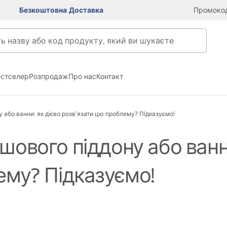
Безкоштовна Доставка
Промокод
естселер
Розпродаж
Про нас
Контакт
 або ванни: як дієво розв’язати цю проблему? Підказуємо!
ового піддону або ванни
ему? Підказуємо!