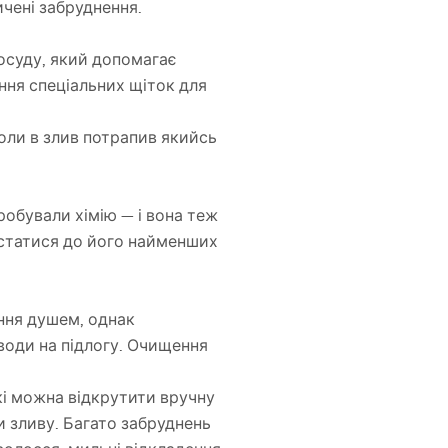
чені забруднення.
посуду, який допомагає
ння спеціальних щіток для
оли в злив потрапив якийсь
обували хімію — і вона теж
істатися до його найменших
ання душем, однак
води на підлогу. Очищення
кі можна відкрутити вручну
и зливу. Багато забруднень