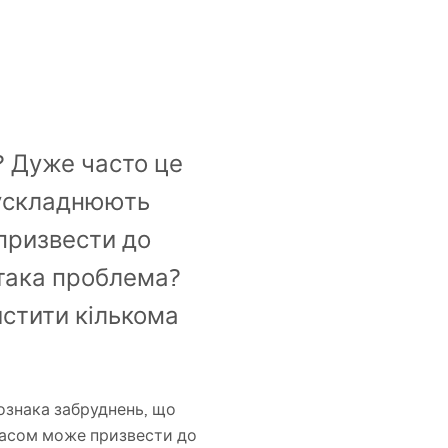
д? Дуже часто це
і ускладнюють
призвести до
 така проблема?
стити кількома
 ознака забруднень, що
 часом може призвести до