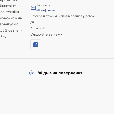
Ел. пошта
бництві та
office@rea.ua
 сантехніки
Служба підтримки клієнтів працює у робочі
пираючись на
дні:
гарантуємо,
7:00–15:30
100% безпечні
Слідкуйте за нами
айно
30 днів на повернення