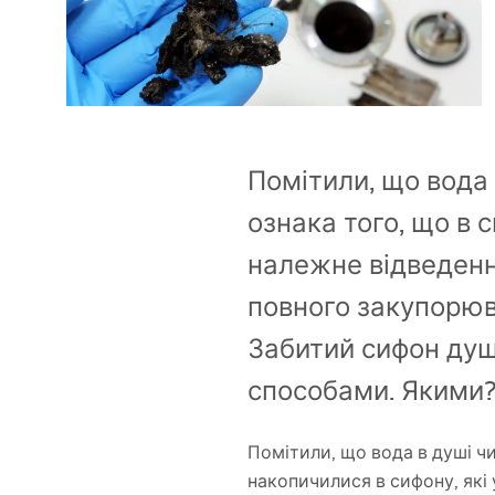
Унітаз і біде
Умивальники
Ванни та душові шторки
Помітили, що вода в
ознака того, що в
Змішувачі
належне відведенн
Душові гарнітури
повного закупорюв
Забитий сифон душ
Кухня
способами. Якими?
Аксесуари та меблі для
ванної
Помітили, що вода в душі чи
накопичилися в сифону, які