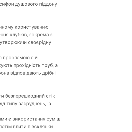
 сифон душового піддону
енному користуванню
ня клубків, зокрема з
, утворюючи своєрідну
то проблемою є й
ують прохідність труб, а
она відповідають дрібні
ти безперешкодний стік
д типу забруднень, із
ями є використання суміші
потім влити півсклянки