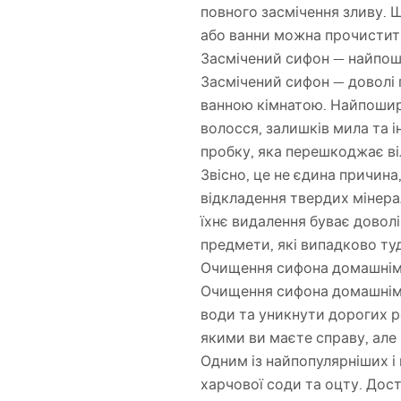
повного засмічення зливу. 
або ванни можна прочистит
Засмічений сифон — найпош
Засмічений сифон — доволі
ванною кімнатою. Найпошир
волосся, залишків мила та 
пробку, яка перешкоджає в
Звісно, це не єдина причин
відкладення твердих мінерал
їхнє видалення буває довол
предмети, які випадково ту
Очищення сифона домашні
Очищення сифона домашніми
води та уникнути дорогих ре
якими ви маєте справу, але
Одним із найпопулярніших і
харчової соди та оцту. Дост