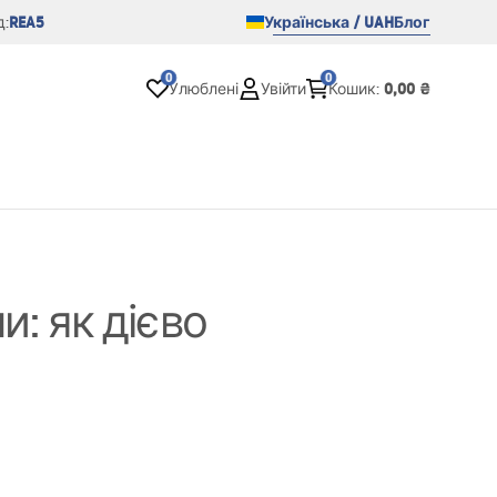
REA5
Українська / UAH
Блог
:
0
0
0,00 ₴
Улюблені
Увійти
Кошик
:
: як дієво