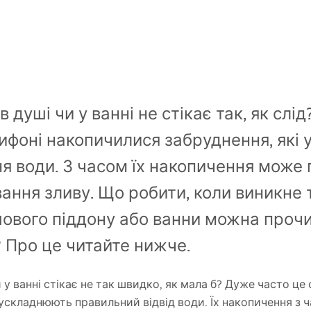
 душі чи у ванні не стікає так, як слі
 сифоні накопичилися забруднення, як
я води. З часом їх накопичення може 
ання зливу. Що робити, коли виникне
ового піддону або ванни можна прочи
 Про це читайте нижче.
 у ванні стікає не так швидко, як мала б? Дуже часто це
 ускладнюють правильний відвід води. Їх накопичення з