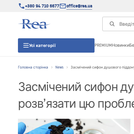
+380 94 710 6677
office@rea.ua
PREMIUM
Новинки
Б
Усі категорії
Головна сторінка
News
Засмічений сифон душового піддону
Душові кабіни
Засмічений сифон душ
Душові двері
розв’язати цю пробл
Душові піддони
Душові лінійні зливи