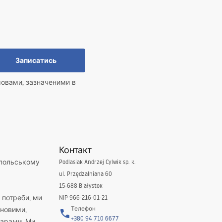
Записатись
мовами, зазначеними в
Контакт
 польському
Podlasiak Andrzej Cylwik sp. k.
ul. Przędzalniana 60
15-688 Białystok
і потреби, ми
NIP 966-216-01-21
Телефон
новими,
+380 94 710 6677
варами. Ми