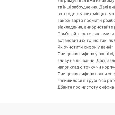
затримується вже на цьому 
та інші забруднення. Далі в
важкодоступних місцях, мо
Також варто промити розібр
відкладення, використайте 
Пам’ятайте ретельно змити 
встановити їх точно так, як 
Як очистити сифон у ванні?
Очищення сифона у ванні ві
зливу на дні ванни. Далі, з
наприклад сіточку чи корпус
Очищення сифона ванни зверх
залишилося в трубі. Усе рет
Дбайте про чистоту сифона 