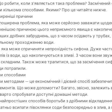
Що робити, коли з’являється така проблема? Засмічений
и кількома способами. Якими? Про це читайте нижче.
иреніші причини
 поширена проблема, яка може серйозно заважати щод
енішою причиною цього неприємного явища є накопичен
інших дрібних забруднень, що з часом осідають у трубах
ільному проходженню води.
а, яка може спричиняти непрохідність сифона. Дуже час
ів із води, що накопичуються в зливі. З часом вони звуж
і складним. Також може трапитися, що за засмічення сиф
ди потрапили.
ми способами
 методами — це економічний і дієвий спосіб забезпечи
монтів. Що може допомогти? Багато, звісно, залежить ві
 варто спробувати доступні домашні методи.
 найпростіших способів боротьби з дрібними відкладенн
атньо всипати півсклянки соди безпосередньо в злив, а 