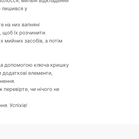
волосся, мильні відкладення
о лишився у
е на них вапняні
, щоб їх розчинити.
 мийних засобів, а потім
о за допомогою ключа кришку
и додаткові елементи,
нення.
 перевірте, чи нічого не
я. Успіхів!