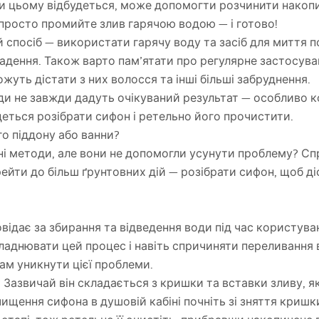
при цьому відбудеться, може допомогти розчинити накопи
просто промийте злив гарячою водою — і готово!
 спосіб — використати гарячу воду та засіб для миття 
дення. Також варто пам’ятати про регулярне застосува
уть дістати з них волосся та інші більші забруднення.
оди не завжди дадуть очікуваний результат — особливо к
деться розібрати сифон і ретельно його прочистити.
о піддону або ванни?
 методи, але вони не допомогли усунути проблему? Спр
рейти до більш ґрунтовних дій — розібрати сифон, щоб д
відає за збирання та відведення води під час користув
аднювати цей процес і навіть спричиняти переливання 
м уникнути цієї проблеми.
 Зазвичай він складається з кришки та вставки зливу, я
ищення сифона в душовій кабіні почніть зі зняття кришк