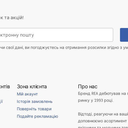
к та акцій!
и свої дані, ви погоджуєтесь на отримання розсилки згідно з у
нтів
Зона клієнта
Про нас
Бренд REA дебютував на
Мій акаунт
ринку у 1993 році.
ії
Історія замовлень
Поверніть товари
Відтоді, реагуючи на ваш
Подайте рекламацію
доповнюємо асортимент 
якісними та модними то