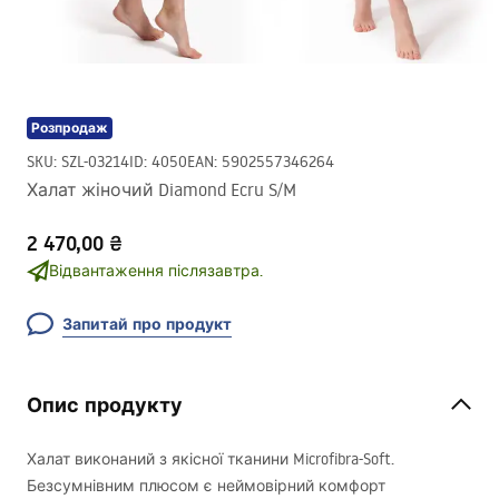
Розпродаж
SKU
:
SZL-03214
ID
:
4050
EAN
:
5902557346264
Халат жіночий Diamond Ecru S/M
2 470,00 ₴
Відвантаження післязавтра.
Запитай про продукт
Опис продукту
Халат виконаний з якісної тканини Microfibra-Soft.
Безсумнівним плюсом є неймовірний комфорт