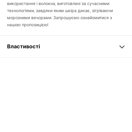
використання і волокна, виготовлені за сучасними
технологіями, завдяки яким шкіра дихає, зігріваючи
морозними вечорами. Запрошуємо ознайомитися з
нашою пропозицією!
Властивості
Розмір
S/M
Матеріал виготовлення
100% поліестер
Розріз
Звичайний з капюшоном
Бічні кишені
Так
Модель
Diamond
Гарантія
24 місяці