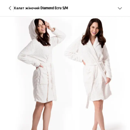
Халат жіночий Diamond Ecru S/M