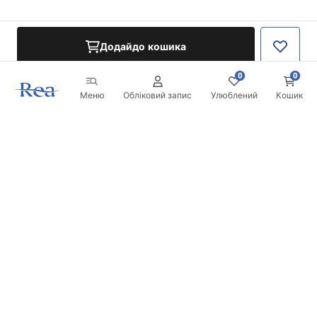
Додайдо кошика
0
0
Меню
Обліковий запис
Улюблений
Кошик
Розсилка
Будьте в курсі новинок та акцій!
Записатись
Вводячи та підтверджуючи свої дані, ви погоджуєтесь на