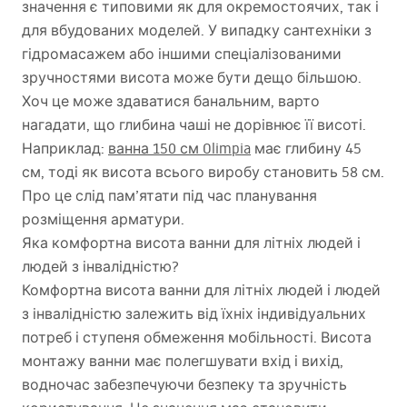
значення є типовими як для окремостоячих, так і
для вбудованих моделей. У випадку сантехніки з
гідромасажем або іншими спеціалізованими
зручностями висота може бути дещо більшою.
Хоч це може здаватися банальним, варто
нагадати, що глибина чаші не дорівнює її висоті.
Наприклад:
ванна 150 см Olimpia
має глибину 45
см, тоді як висота всього виробу становить 58 см.
Про це слід пам’ятати під час планування
розміщення арматури.
Яка комфортна висота ванни для літніх людей і
людей з інвалідністю?
Комфортна висота ванни для літніх людей і людей
з інвалідністю залежить від їхніх індивідуальних
потреб і ступеня обмеження мобільності. Висота
монтажу ванни має полегшувати вхід і вихід,
водночас забезпечуючи безпеку та зручність