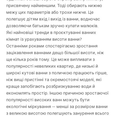
присвячену найменшим. Тоді обирають нижню
межу цих параметрів або трохи нижче. Це
полегшує дітям вхід і вихід із ванни, водночас
дозволяючи батькам зручно купати малюків.
Які найновіші тренди в проєктуванні ванних
кімнат із урахуванням висоти ванни?
Останніми роками спостерігаємо зростання
зацікавлення ваннами дещо більшої висоти, ніж
ще кілька років тому. Це може випливати з
популярності невеликих квартир, де низькі й
широкі кутові ванни з поличкою працюють гірше,
ніж вищі пристінні та окремостоячі моделі, які
краще запобігають розбризкуванню води й
економлять простір. Іншою причиною зростаючої
популярності високих ванн можуть бути
екологічні міркування — менші за розміром ванни
з великою висотою полегшують занурення всього