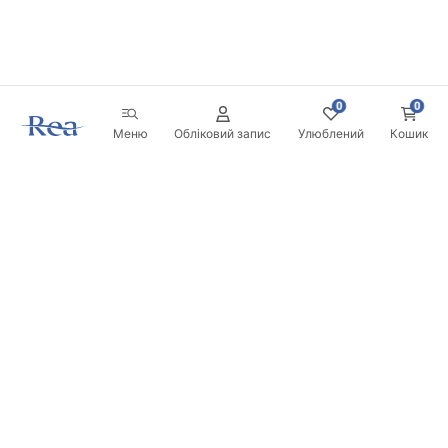
0
0
Меню
Обліковий запис
Улюблений
Кошик
Розсилка
Будьте в курсі новинок та акцій!
Записатись
Вводячи та підтверджуючи свої дані, ви погоджуєтесь на