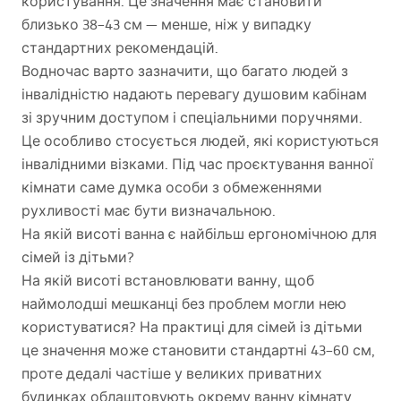
користування. Це значення має становити
близько 38–43 см — менше, ніж у випадку
стандартних рекомендацій.
Водночас варто зазначити, що багато людей з
інвалідністю надають перевагу душовим кабінам
зі зручним доступом і спеціальними поручнями.
Це особливо стосується людей, які користуються
інвалідними візками. Під час проєктування ванної
кімнати саме думка особи з обмеженнями
рухливості має бути визначальною.
На якій висоті ванна є найбільш ергономічною для
сімей із дітьми?
На якій висоті встановлювати ванну, щоб
наймолодші мешканці без проблем могли нею
користуватися? На практиці для сімей із дітьми
це значення може становити стандартні 43–60 см,
проте дедалі частіше у великих приватних
будинках облаштовують окрему ванну кімнату,