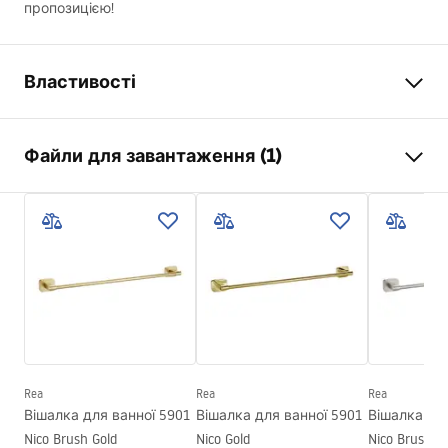
пропозицією!
Властивості
Колір
чорний
Файли для завантаження (1)
Матеріал
Метал
Спосіб монтажу
Прикручуваний
Умови гарантії
Ширина
630
мм
Warranty_Terms_and_Conditions_Accessories_-_24.pdf
Висота
50
мм
Глибина
70
мм
Серія
Leo
Гарантія
24 місяці
Rea
Rea
Rea
Вішалка для ванної 5901
Вішалка для ванної 5901
Вішалка для
Nico Brush Gold
Nico Gold
Nico Brush Ni