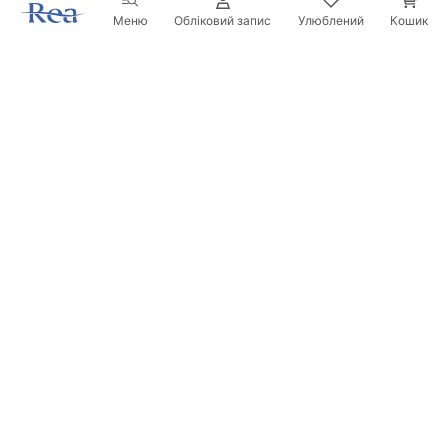
Меню
Обліковий запис
Улюблений
Кошик
Розсилка
Будьте в курсі новинок та акцій!
Записатись
Вводячи та підтверджуючи свої дані, ви погоджуєтесь на
отримання розсилки згідно з умовами, зазначеними в
Правилах.