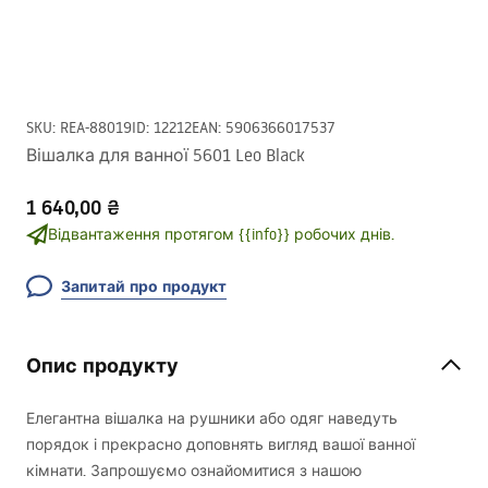
SKU
:
REA-88019
ID
:
12212
EAN
:
5906366017537
Вішалка для ванної 5601 Leo Black
1 640,00 ₴
Відвантаження протягом {{info}} робочих днів.
Запитай про продукт
Опис продукту
Елегантна вішалка на рушники або одяг наведуть
порядок і прекрасно доповнять вигляд вашої ванної
кімнати. Запрошуємо ознайомитися з нашою