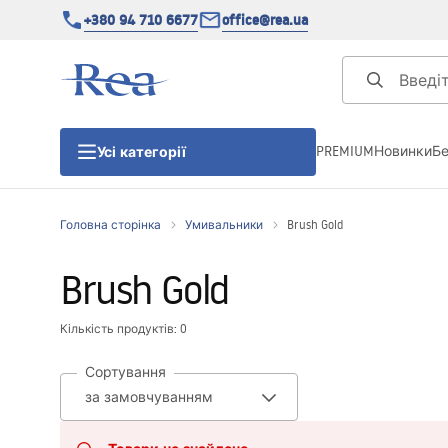
+380 94 710 6677
office@rea.ua
PREMIUM
Новинки
Б
Усі категорії
Головна сторінка
Умивальники
Brush Gold
Душові кабіни
Brush Gold
Душові двері
Кількість продуктів: 0
Душові піддони
Сортування
Душові лінійні зливи