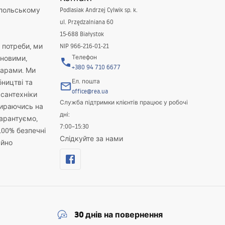
 польському
Podlasiak Andrzej Cylwik sp. k.
ul. Przędzalniana 60
15-688 Białystok
і потреби, ми
NIP 966-216-01-21
Телефон
новими,
+380 94 710 6677
варами. Ми
Ел. пошта
бництві та
office@rea.ua
 сантехніки
Служба підтримки клієнтів працює у робочі
пираючись на
дні:
гарантуємо,
7:00–15:30
100% безпечні
Слідкуйте за нами
айно
30 днів на повернення