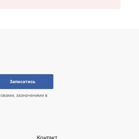
Записатись
мовами, зазначеними в
Контакт