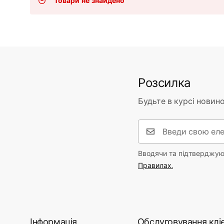
Товари не знайдено
Унітаз і біде
Умивальники
Ванни та душові шторки
Розсилка
Змішувачі
Будьте в курсі новино
Душові гарнітури
Вводячи та підтверджуюч
Кухня
Правилах.
Аксесуари та меблі для
ванної
Інформація
Обслуговування кліє