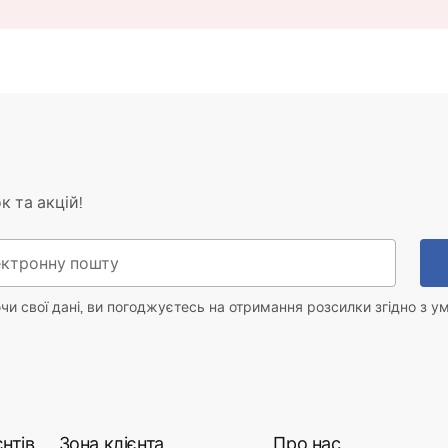
к та акцій!
и свої дані, ви погоджуєтесь на отримання розсилки згідно з у
нтів
Зона клієнта
Про нас