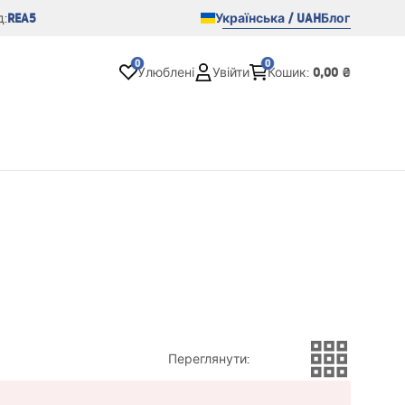
REA5
Українська / UAH
Блог
:
0
0
0,00 ₴
Улюблені
Увійти
Кошик
:
Переглянути
: