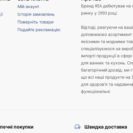
Бренд REA дебютував на
Мій акаунт
ринку у 1993 році.
ії
Історія замовлень
Поверніть товари
Відтоді, реагуючи на ваш
Подайте рекламацію
доповнюємо асортимент 
якісними та модними то
спеціалізуємося на виро
імпорті продукції в сфері
для ванних та кухонь. С
багаторічний досвід, ми 
що всі наші продукти на 
для здоров’я та надзвич
функціональні.
печні покупки
Швидка доставка