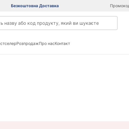
Безкоштовна Доставка
Промокод
естселер
Розпродаж
Про нас
Контакт