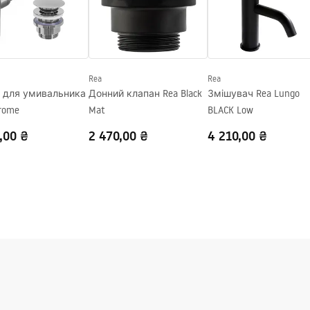
ний
Rea
Rea
 для умивальника
Донний клапан Rea Black
Змішувач Rea Lungo
rome
Mat
BLACK Low
,00 ₴
2 470,00 ₴
4 210,00 ₴