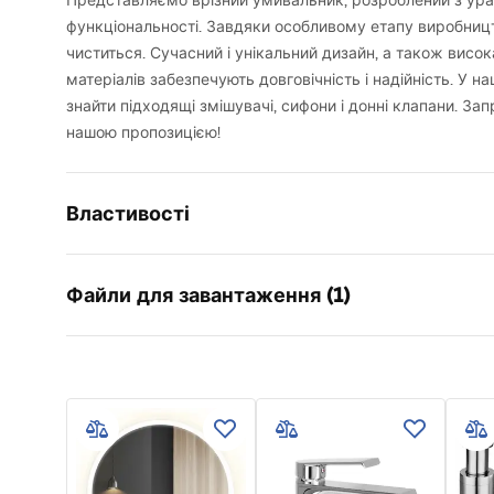
Представляємо врізний умивальник, розроблений з ур
функціональності. Завдяки особливому етапу виробниц
чиститься. Сучасний і унікальний дизайн, а також висо
матеріалів забезпечують довговічність і надійність. У 
знайти підходящі змішувачі, сифони і донні клапани. З
нашою пропозицією!
Властивості
Спосіб монтажу
Врізний
Файли для завантаження (1)
Матеріал
Конгломер
Колір
Білий
Умови гарантії
Оздоблення
Глянцеви
Warranty_Terms_and_Conditions_Basins_-_5.pdf
Довжина
610
мм
Ширина
465
мм
Висота
150
мм