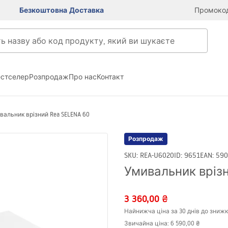
Безкоштовна Доставка
Промокод
естселер
Розпродаж
Про нас
Контакт
вальник врізний Rea SELENA 60
Розпродаж
SKU
:
REA-U6020
ID
:
9651
EAN
:
590
Умивальник врізн
3 360,00 ₴
Найнижча ціна за 30 днів до знижк
Звичайна ціна
:
6 590,00 ₴