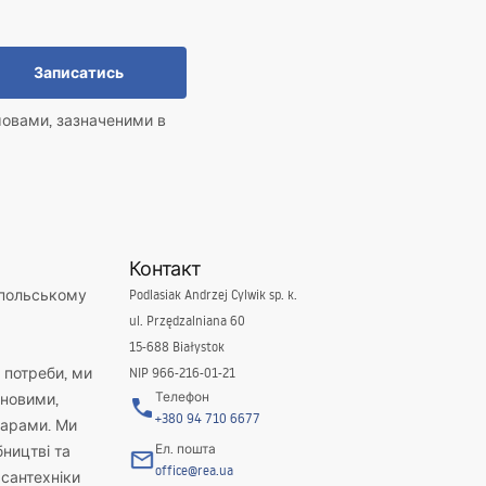
Записатись
мовами, зазначеними в
Контакт
 польському
Podlasiak Andrzej Cylwik sp. k.
ul. Przędzalniana 60
15-688 Białystok
і потреби, ми
NIP 966-216-01-21
Телефон
новими,
+380 94 710 6677
варами. Ми
Ел. пошта
бництві та
office@rea.ua
 сантехніки