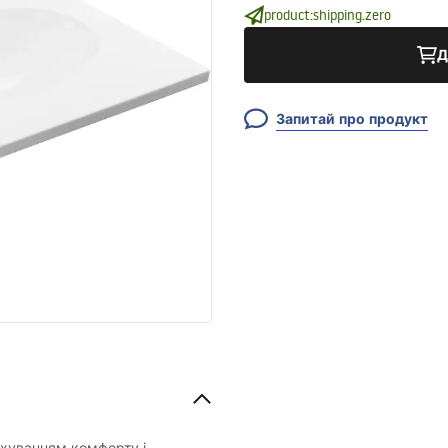
product:shipping.zero
Д
Запитай про продукт