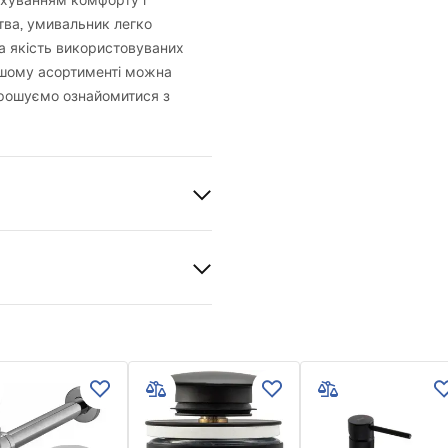
ахуванням комфорту і
тва, умивальник легко
ка якість використовуваних
нашому асортименті можна
апрошуємо ознайомитися з
ат
й