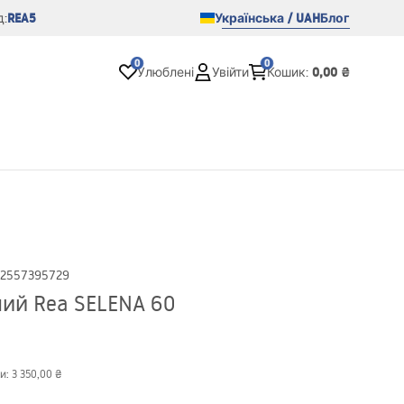
REA5
Українська / UAH
Блог
:
0
0
0,00 ₴
Улюблені
Увійти
Кошик
:
2557395729
ий Rea SELENA 60
и:
3 350,00 ₴