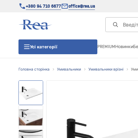
+380 94 710 6677
office@rea.ua
PREMIUM
Новинки
Б
Усі категорії
Головна сторінка
Умивальники
Умивальники врізні
Уми
Душові кабіни
Душові двері
Душові піддони
Душові лінійні зливи