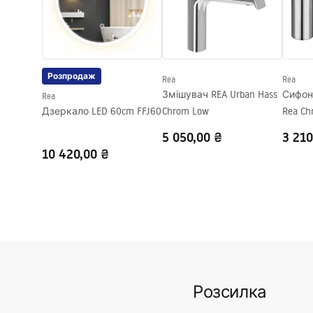
Форма
Прямокут
Отвір на змішувач
Так
Переливний отвір
Так
Розпродаж
Rea
Rea
Змішувач REA Urban Hass
Сифон
Rea
Дзеркало LED 60cm FFJ60
Chrom Low
Rea Ch
5 050,00 ₴
3 210
10 420,00 ₴
Розсилка