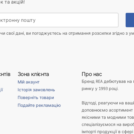
к та акцій!
и свої дані, ви погоджуєтесь на отримання розсилки згідно з у
нтів
Зона клієнта
Про нас
Бренд REA дебютував на
Мій акаунт
ринку у 1993 році.
ії
Історія замовлень
Поверніть товари
Відтоді, реагуючи на ваш
Подайте рекламацію
доповнюємо асортимент 
якісними та модними то
спеціалізуємося на виро
імпорті продукції в сфері