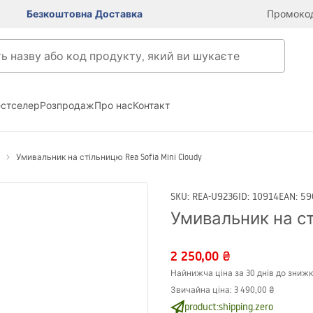
Безкоштовна Доставка
Промокод
естселер
Розпродаж
Про нас
Контакт
Умивальник на стільницю Rea Sofia Mini Cloudy
SKU
:
REA-U9236
ID
:
10914
EAN
:
59
Умивальник на сті
2 250,00 ₴
Найнижча ціна за 30 днів до знижк
Звичайна ціна
:
3 490,00 ₴
product:shipping.zero