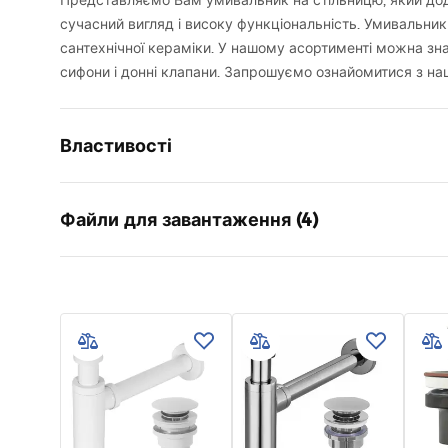
Представляємо Вам умивальник на стільницю, який дода
сучасний вигляд і високу функціональність. Умивальник
сантехнічної кераміки. У нашому асортименті можна зна
сифони і донні клапани. Запрошуємо ознайомитися з на
Властивості
Спосіб монтажу
Накладни
Файли для завантаження (4)
Матеріал
Санітарна
Колір
Імітація 
Karta
Оздоблення
Глянцеви
Інструкція з монтажу
UMYWA
Basin.pdf
Довжина
355
мм
- NAB
Ширина
270
мм
Висота
125
мм
Deklaracja Właściwości
Умов
Глибина
95
мм
Użytkowych
Warra