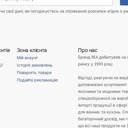
и свої дані, ви погоджуєтесь на отримання розсилки згідно з у
нтів
Зона клієнта
Про нас
Бренд REA дебютував на
Мій акаунт
ринку у 1993 році.
ії
Історія замовлень
Поверніть товари
Відтоді, реагуючи на ваш
Подайте рекламацію
доповнюємо асортимент 
якісними та модними то
спеціалізуємося на виро
імпорті продукції в сфері
для ванних та кухонь. С
багаторічний досвід, ми 
що всі наші продукти на 