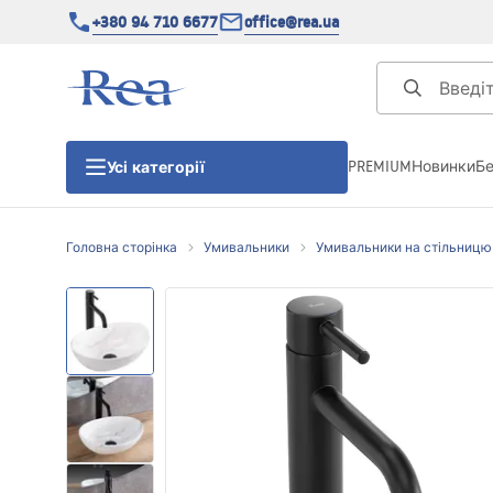
+380 94 710 6677
office@rea.ua
PREMIUM
Новинки
Б
Усі категорії
Головна сторінка
Умивальники
Умивальники на стільницю
Душові кабіни
Душові двері
Душові піддони
Душові лінійні зливи