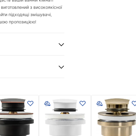
сть вашій ванній кімнаті
 виготовлений з високоякісної
йти підходящі змішувачі,
шою пропозицією!
й
 кераміка
каменю
 produktu
й
LKA SOFIA MINI AIAX SHINY
LATOWA.pdf
и гарантії
nty_Terms_and_Conditions_