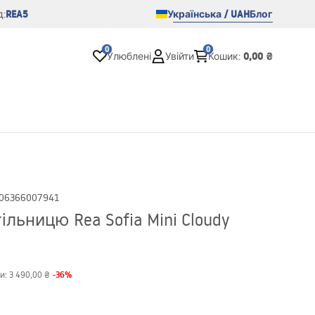
REA5
Українська / UAH
Блог
:
0
0
0,00 ₴
Улюблені
Увійти
Кошик
:
06366007941
льницю Rea Sofia Mini Cloudy
-
36
%
и:
3 490,00 ₴