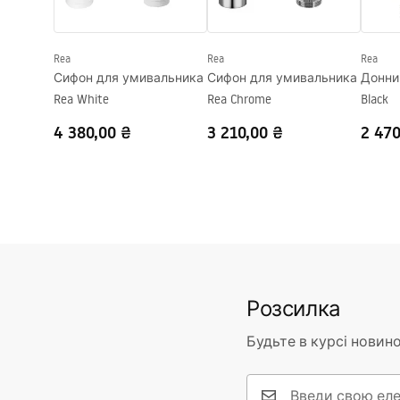
SOFIA MINI AIAX SHINY
Форма
Овальний
Basins
Deklaracja.pdf
Отвір на змішувач
Ні
Rea
Rea
Rea
Переливний отвір
Ні
Сифон для умивальника
Сифон для умивальника
Донний
Rea White
Rea Chrome
Black
4 380,00 ₴
3 210,00 ₴
2 470
Розсилка
Будьте в курсі новино