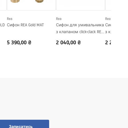
Rea
Rea
Rea
Сифон REA Gold MAT
Сифон для умивальника
Сифон для 
з клапаном click-clack REA
з клапаном c
Flow Gold
Flow Brush G
5 390,00 ₴
2 040,00 ₴
2 220,00 
Записатись