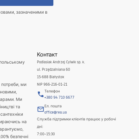
мовами, зазначеними в
Контакт
 польському
Podlasiak Andrzej Cylwik sp. k.
ul. Przędzalniana 60
15-688 Białystok
і потреби, ми
NIP 966-216-01-21
Телефон
новими,
+380 94 710 6677
варами. Ми
Ел. пошта
бництві та
office@rea.ua
 сантехніки
Служба підтримки клієнтів працює у робочі
пираючись на
дні:
гарантуємо,
7:00–15:30
100% безпечні