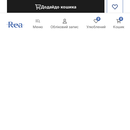
Додайдо кошика
0
0
Меню
Обліковий запис
Улюблений
Кошик
Розсилка
Будьте в курсі новинок та акцій!
Записатись
Вводячи та підтверджуючи свої дані, ви погоджуєтесь на
отримання розсилки згідно з умовами, зазначеними в
Правилах.