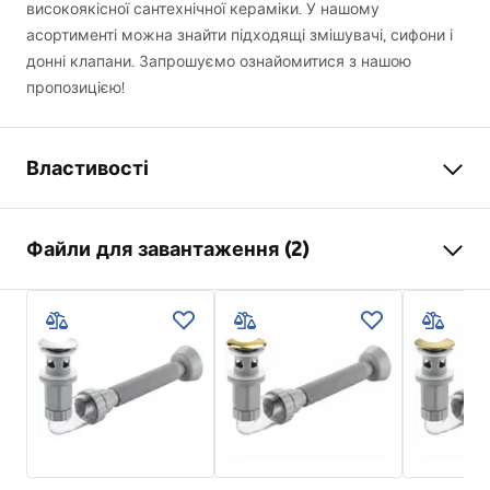
високоякісної сантехнічної кераміки. У нашому
асортименті можна знайти підходящі змішувачі, сифони і
донні клапани. Запрошуємо ознайомитися з нашою
пропозицією!
Властивості
Спосіб монтажу
Накладний
Файли для завантаження (2)
Матеріал
Санітарна кераміка
Колір
Білий , Білий/Золотий
Інструкція з монтажу
Оздоблення
Глянцевий
Basin.pdf
Довжина
360
мм
Ширина
360
мм
Умови гарантії
Висота
115
мм
Warranty_Terms_and_Conditions_Basins_-_5.pdf
Глибина
95
мм