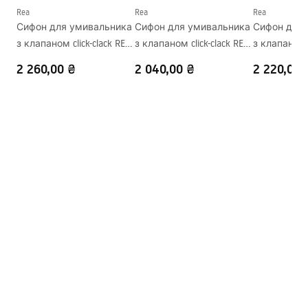
Форма
Круглий
Rea
Rea
Rea
Сифон для умивальника
Сифон для умивальника
Сифон для 
Отвір на змішувач
Ні
з клапаном click-clack REA
з клапаном click-clack REA
з клапаном c
Переливний отвір
Ні
Flow Chrome
Flow Gold
Flow Brush G
2 260,00 ₴
2 040,00 ₴
2 220,00 