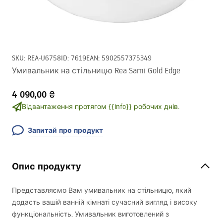
SKU
:
REA-U6758
ID
:
7619
EAN
:
5902557375349
Умивальник на стільницю Rea Sami Gold Edge
4 090,00 ₴
Відвантаження протягом {{info}} робочих днів.
Запитай про продукт
Опис продукту
Представляємо Вам умивальник на стільницю, який
додасть вашій ванній кімнаті сучасний вигляд і високу
функціональність. Умивальник виготовлений з