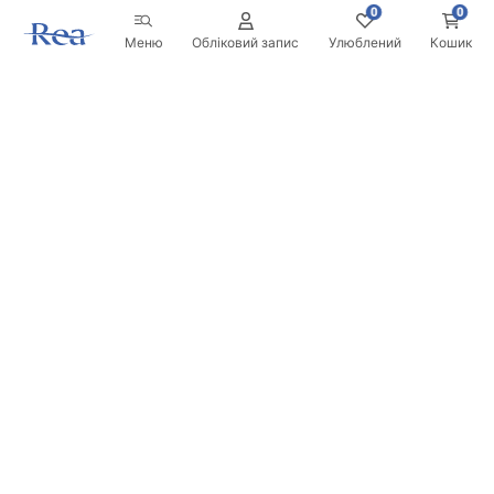
0
0
Меню
Обліковий запис
Улюблений
Кошик
Розсилка
Будьте в курсі новинок та акцій!
Записатись
Вводячи та підтверджуючи свої дані, ви погоджуєтесь на
отримання розсилки згідно з умовами, зазначеними в
Правилах.