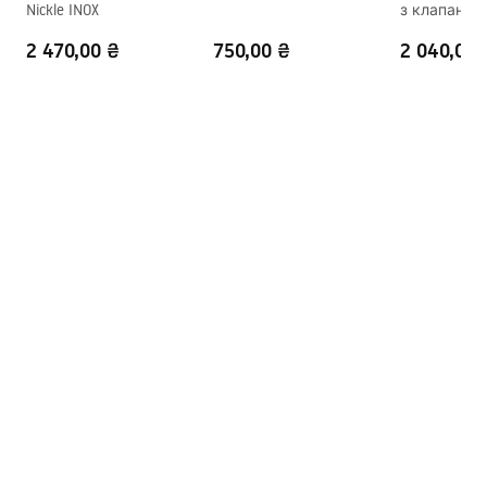
Nickle INOX
з клапаном c
Переливний отвір
Ні
Flow Gold
2 470,00 ₴
750,00 ₴
2 040,00 