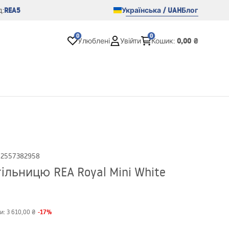
REA5
Українська / UAH
Блог
:
0
0
0,00 ₴
Улюблені
Увійти
Кошик
:
02557382958
льницю REA Royal Mini White
-
17
%
и:
3 610,00 ₴