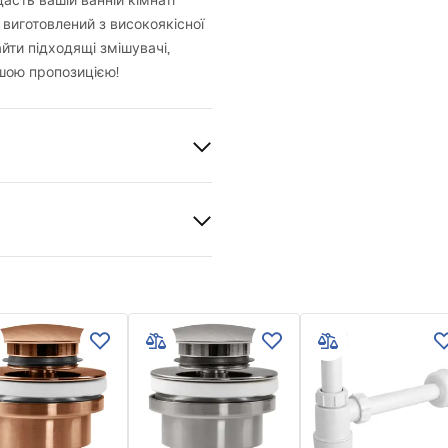
сть вашій ванній кімнаті
 виготовлений з високоякісної
йти підходящі змішувачі,
шою пропозицією!
й
 кераміка
и гарантії
й
nty_Terms_and_Conditions_
_-_5.pdf