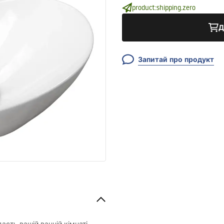
product:shipping.zero
Д
Запитай про продукт