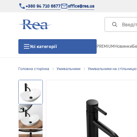
+380 94 710 6677
office@rea.ua
PREMIUM
Новинки
Б
Усі категорії
Головна сторінка
Умивальники
Умивальники на стільницю
Душові кабіни
Душові двері
Душові піддони
Душові лінійні зливи