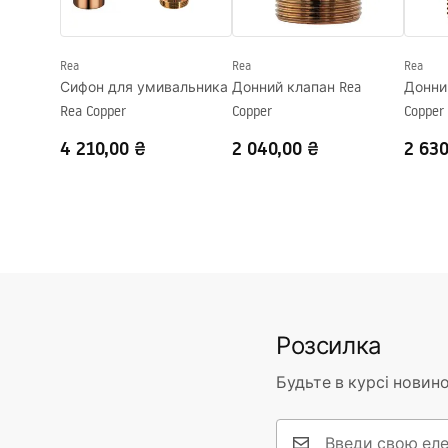
Форма
Овальний
Отвір на змішувач
Ні
Rea
Rea
Rea
Переливний отвір
Ні
Сифон для умивальника
Донний клапан Rea
Донний
Rea Copper
Copper
Copper
4 210,00 ₴
2 040,00 ₴
2 630
Розсилка
Будьте в курсі новино