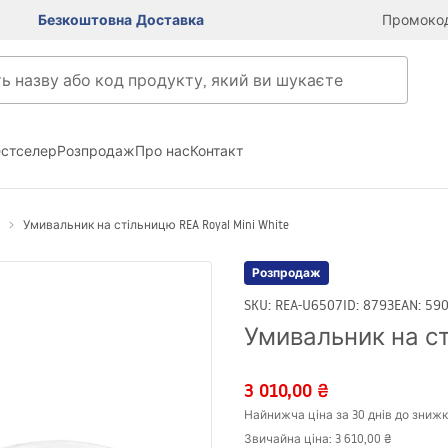
Безкоштовна Доставка
Промокод
естселер
Розпродаж
Про нас
Контакт
Умивальник на стільницю REA Royal Mini White
Розпродаж
SKU
:
REA-U6507
ID
:
8793
EAN
:
59
Умивальник на сті
3 010,00 ₴
Найнижча ціна за 30 днів до знижк
Звичайна ціна
:
3 610,00 ₴