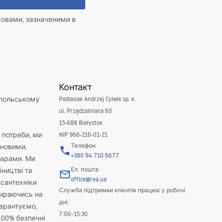
мовами, зазначеними в
Контакт
 польському
Podlasiak Andrzej Cylwik sp. k.
ul. Przędzalniana 60
15-688 Białystok
і потреби, ми
NIP 966-216-01-21
Телефон
новими,
+380 94 710 6677
варами. Ми
Ел. пошта
бництві та
office@rea.ua
 сантехніки
Служба підтримки клієнтів працює у робочі
пираючись на
дні:
гарантуємо,
7:00–15:30
100% безпечні