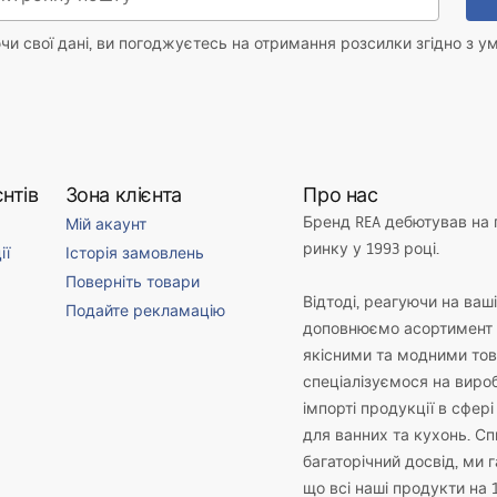
и свої дані, ви погоджуєтесь на отримання розсилки згідно з у
нтів
Зона клієнта
Про нас
Бренд REA дебютував на
Мій акаунт
ринку у 1993 році.
ії
Історія замовлень
Поверніть товари
Відтоді, реагуючи на ваш
Подайте рекламацію
доповнюємо асортимент 
якісними та модними то
спеціалізуємося на виро
імпорті продукції в сфері
для ванних та кухонь. С
багаторічний досвід, ми 
що всі наші продукти на 