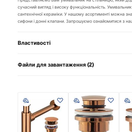
Представляємо Вам умивальник на стільницю, який дода
сучасний вигляд і високу функціональність. Умивальник
сантехнічної кераміки. У нашому асортименті можна зна
сифони і донні клапани. Запрошуємо ознайомитися з на
Властивості
Спосіб монтажу
Накладни
Файли для завантаження (2)
Матеріал
Санітарна
Колір
Білий
Умов
Оздоблення
Глянцеви
Інструкція з монтажу
Warra
Basin.pdf
Довжина
470
мм
Basins
Ширина
300
мм
Висота
150
мм
Глибина
100
мм