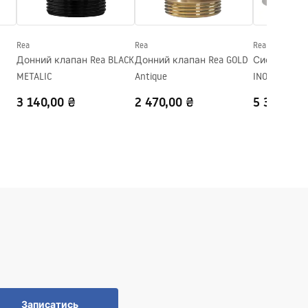
Rea
Rea
Rea
Донний клапан Rea BLACK
Донний клапан Rea GOLD
Сифон REA 
METALIC
Antique
INOX
3 140,00 ₴
2 470,00 ₴
5 390,00 
Записатись