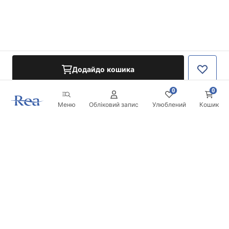
Додайдо кошика
0
0
Меню
Обліковий запис
Улюблений
Кошик
Розсилка
Будьте в курсі новинок та акцій!
Записатись