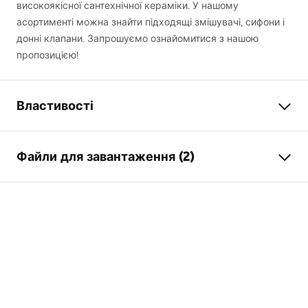
високоякісної сантехнічної кераміки. У нашому
асортименті можна знайти підходящі змішувачі, сифони і
донні клапани. Запрошуємо ознайомитися з нашою
пропозицією!
Властивості
Спосіб монтажу
Накладний
Файли для завантаження (2)
Матеріал
Санітарна кераміка
Колір
Білий
Інструкція з монтажу
Оздоблення
Глянцевий
Basin.pdf
Довжина
600
мм
Ширина
370
мм
Умови гарантії
Висота
135
мм
Warranty_Terms_and_Conditions_Basins_-_5.pdf
Глибина
95
мм