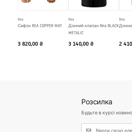
Форма
Овальний
Отвір на змішувач
Ні
Rea
Rea
Rea
Переливний отвір
Ні
Сифон REA COPPER MAT
Донний клапан Rea BLACK
METALIC
3 820,00 ₴
3 140,00 ₴
2 410
Розсилка
Будьте в курсі новино