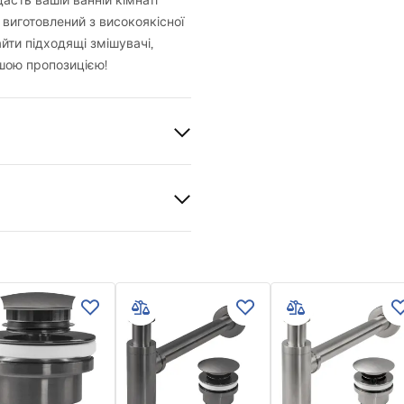
сть вашій ванній кімнаті
 виготовлений з високоякісної
йти підходящі змішувачі,
шою пропозицією!
й
 кераміка
и гарантії
й
nty_Terms_and_Conditions_
_-_5.pdf