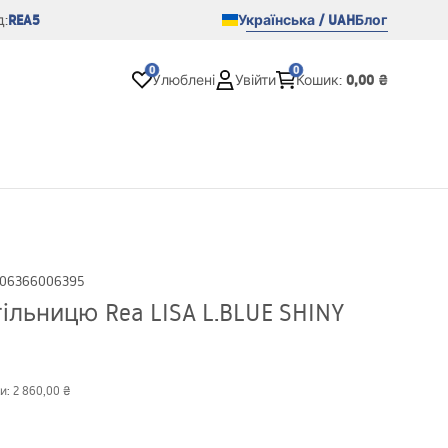
REA5
Українська / UAH
Блог
:
0
0
0,00 ₴
Улюблені
Увійти
Кошик
:
06366006395
ільницю Rea LISA L.BLUE SHINY
и:
2 860,00 ₴