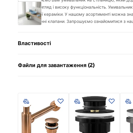
Представляємо Вам умивальник на стільницю, який дода
сучасний вигляд і високу функціональність. Умивальник
сантехнічної кераміки. У нашому асортименті можна зна
сифони і донні клапани. Запрошуємо ознайомитися з на
Властивості
Спосіб монтажу
Накладни
Файли для завантаження (2)
Матеріал
Санітарна
Колір
Синій
Умов
Оздоблення
Глянцеви
Інструкція з монтажу
Warra
Basin.pdf
Довжина
490
мм
Basins
Ширина
350
мм
Висота
140
мм
Глибина
100
мм