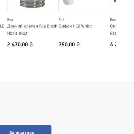
Rea
Rea
Rea
LE
Донний клапан Rea Brush
Сифон HC2 White
Сифон для 
Nickle INOX
Rea Copper
2 470,00 ₴
750,00 ₴
4 210,00 
Записатись