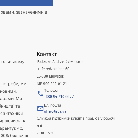
мовами, зазначеними в
Контакт
 польському
Podlasiak Andrzej Cylwik sp. k.
ul. Przędzalniana 60
15-688 Białystok
і потреби, ми
NIP 966-216-01-21
Телефон
новими,
+380 94 710 6677
варами. Ми
Ел. пошта
бництві та
office@rea.ua
 сантехніки
Служба підтримки клієнтів працює у робочі
пираючись на
дні:
гарантуємо,
7:00–15:30
100% безпечні