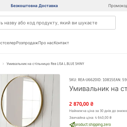
Безкоштовна Доставка
Промокод
естселер
Розпродаж
Про нас
Контакт
Умивальник на стільницю Rea LISA L.BLUE SHINY
SKU
:
REA-U6620
ID
:
10815
EAN
:
59
Умивальник на ст
2 870,00 ₴
Найнижча ціна за 30 днів до знижк
Звичайна ціна
:
4 640,00 ₴
product:shipping.zero