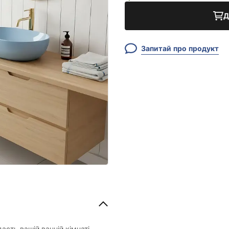
Д
Запитай про продукт