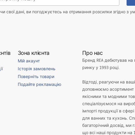
и свої дані, ви погоджуєтесь на отримання розсилки згідно з у
нтів
Зона клієнта
Про нас
Бренд REA дебютував на
Мій акаунт
ринку у 1993 році.
ії
Історія замовлень
Поверніть товари
Відтоді, реагуючи на ваш
Подайте рекламацію
доповнюємо асортимент 
якісними та модними то
спеціалізуємося на виро
імпорті продукції в сфері
для ванних та кухонь. С
багаторічний досвід, ми 
що всі наші продукти на 