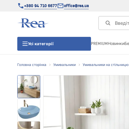
+380 94 710 6677
office@rea.ua
PREMIUM
Новинки
Б
Усі категорії
Головна сторінка
Умивальники
Умивальники на стільницю
Душові кабіни
Душові двері
Душові піддони
Душові лінійні зливи