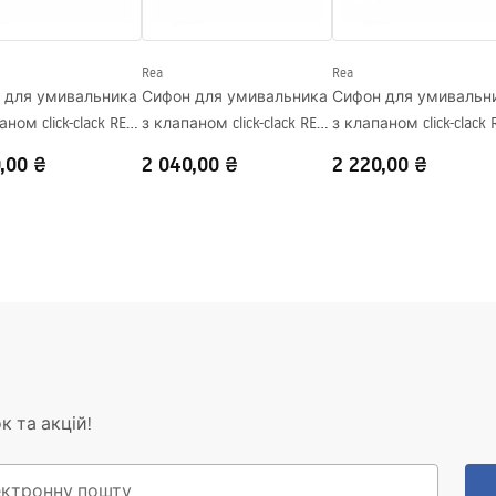
Rea
Rea
 для умивальника
Сифон для умивальника
Сифон для умивальн
аном click-clack REA
з клапаном click-clack REA
з клапаном click-clack 
rush Gold
Flow Black
Flow Brush Nickel
,00 ₴
2 040,00 ₴
2 220,00 ₴
к та акцій!