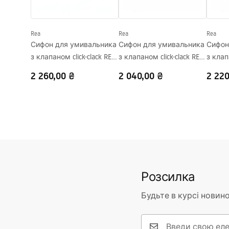
Форма
Овальний
Отвір на змішувач
Ні
Rea
Rea
Rea
Переливний отвір
Ні
Сифон для умивальника
Сифон для умивальника
Сифон
з клапаном click-clack REA
з клапаном click-clack REA
з клап
Flow Chrome
Flow Gold
Flow B
2 260,00 ₴
2 040,00 ₴
2 220
Розсилка
Будьте в курсі новино