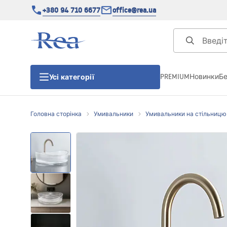
+380 94 710 6677
office@rea.ua
PREMIUM
Новинки
Б
Усі категорії
Головна сторінка
Умивальники
Умивальники на стільницю
Душові кабіни
Душові двері
Душові піддони
Душові лінійні зливи