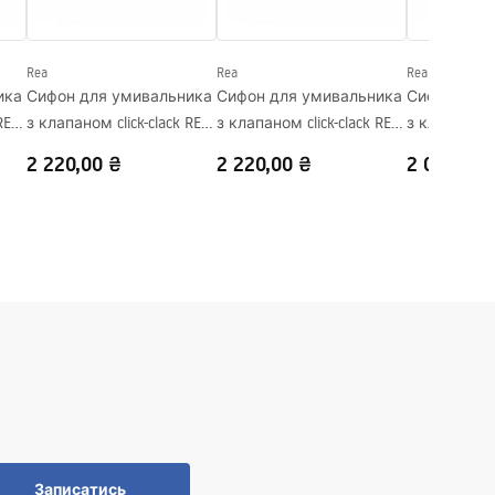
Rea
Rea
Rea
ика
Сифон для умивальника
Сифон для умивальника
Сифон для 
REA
з клапаном click-clack REA
з клапаном click-clack REA
з клапаном c
Flow Titan
Flow Brush Copper
Flow White
2 220,00 ₴
2 220,00 ₴
2 040,00 
Записатись