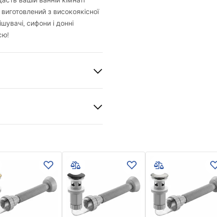
сть вашій ванній кімнаті
 виготовлений з високоякісної
шувачі, сифони і донні
єю!
й
не скло
и гарантії
й
nty_Terms_and_Conditions_
_-_5.pdf