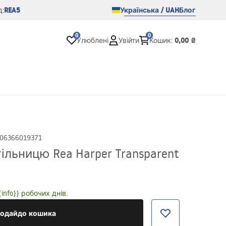
REA5
Українська / UAH
Блог
:
0
0
0,00 ₴
Улюблені
Увійти
Кошик
:
06366019371
ільницю Rea Harper Transparent
nfo}} робочих днів.
одайдо кошика