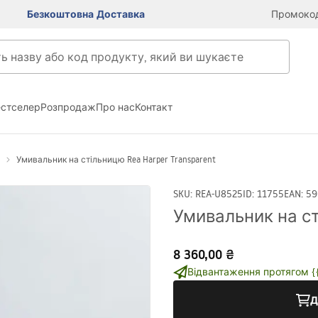
Безкоштовна Доставка
Промокод
естселер
Розпродаж
Про нас
Контакт
Умивальник на стільницю Rea Harper Transparent
SKU
:
REA-U8525
ID
:
11755
EAN
:
59
Умивальник на ст
8 360,00 ₴
Відвантаження протягом {{i
Д