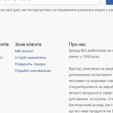
и свої дані, ви погоджуєтесь на отримання розсилки згідно з у
нтів
Зона клієнта
Про нас
Бренд REA дебютував на
Мій акаунт
ринку у 1993 році.
ії
Історія замовлень
Поверніть товари
Відтоді, реагуючи на ваш
Подайте рекламацію
доповнюємо асортимент 
якісними та модними то
спеціалізуємося на виро
імпорті продукції в сфері
для ванних та кухонь. С
багаторічний досвід, ми 
що всі наші продукти на 