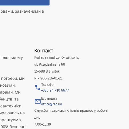
мовами, зазначеними в
Контакт
 польському
Podlasiak Andrzej Cylwik sp. k.
ul. Przędzalniana 60
15-688 Białystok
і потреби, ми
NIP 966-216-01-21
Телефон
новими,
+380 94 710 6677
варами. Ми
Ел. пошта
бництві та
office@rea.ua
 сантехніки
Служба підтримки клієнтів працює у робочі
пираючись на
дні:
гарантуємо,
7:00–15:30
100% безпечні