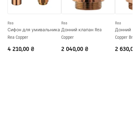
Висота
175
мм
Warranty_Terms_and_Conditions_Basins_-_5.pdf
Глибина
155
мм
Форма
Асиметричний
Rea
Rea
Rea
Сифон для умивальника
Донний клапан Rea
Донний клапа
Отвір на змішувач
Ні
Rea Copper
Copper
Copper Brush
Переливний отвір
Ні
4 210,00 ₴
2 040,00 ₴
2 630,00 