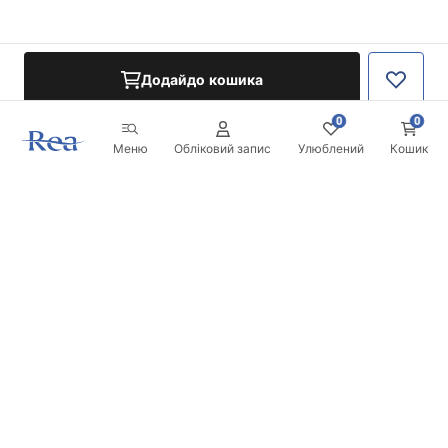
Додайдо кошика
0
0
Меню
Обліковий запис
Улюблений
Кошик
Розсилка
Будьте в курсі новинок та акцій!
Записатись
Вводячи та підтверджуючи свої дані, ви погоджуєтесь на