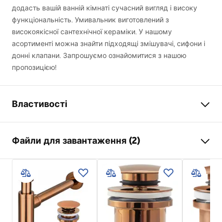
додасть вашій ванній кімнаті сучасний вигляд і високу
функціональність. Умивальник виготовлений з
високоякісної сантехнічної кераміки. У нашому
асортименті можна знайти підходящі змішувачі, сифони і
донні клапани. Запрошуємо ознайомитися з нашою
пропозицією!
Властивості
Спосіб монтажу
Накладний
Файли для завантаження (2)
Матеріал
Санітарна кераміка
Колір
Імітація каменю
Інструкція з монтажу
Оздоблення
Матовий
Basin.pdf
Довжина
515
мм
Ширина
400
мм
Умови гарантії