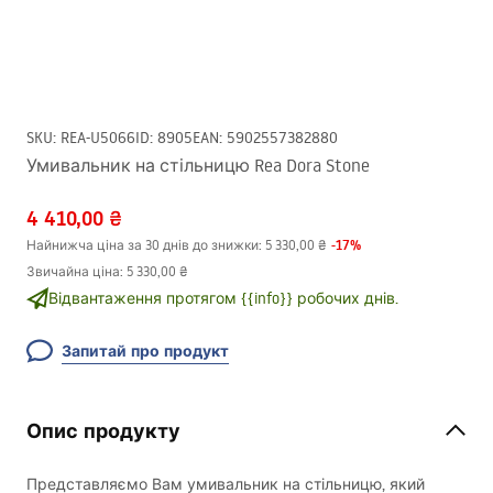
SKU
:
REA-U5066
ID
:
8905
EAN
:
5902557382880
Умивальник на стільницю Rea Dora Stone
4 410,00 ₴
-
17
%
Найнижча ціна за 30 днів до знижки:
5 330,00 ₴
Звичайна ціна
:
5 330,00 ₴
Відвантаження протягом {{info}} робочих днів.
Запитай про продукт
Опис продукту
Представляємо Вам умивальник на стільницю, який