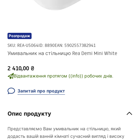
Розпродаж
SKU
:
REA-U5064
ID
:
8890
EAN
:
5902557382941
Умивальник на стільницю Rea Demi Mini White
2 410,00 ₴
Відвантаження протягом {{info}} робочих днів.
Запитай про продукт
Опис продукту
Представляємо Вам умивальник на стільницю, який
додасть вашій ванній кімнаті сучасний вигляд і високу