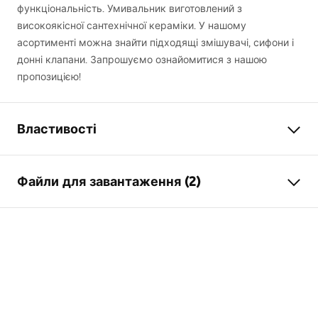
функціональність. Умивальник виготовлений з
високоякісної сантехнічної кераміки. У нашому
асортименті можна знайти підходящі змішувачі, сифони і
донні клапани. Запрошуємо ознайомитися з нашою
пропозицією!
Властивості
Спосіб монтажу
Накладний
Файли для завантаження (2)
Матеріал
Санітарна кераміка
Колір
Білий
Інструкція з монтажу
Оздоблення
Глянцевий
Basin.pdf
Довжина
405
мм
Ширина
310
мм
Умови гарантії
Висота
140
мм
Warranty_Terms_and_Conditions_Basins_-_5.pdf