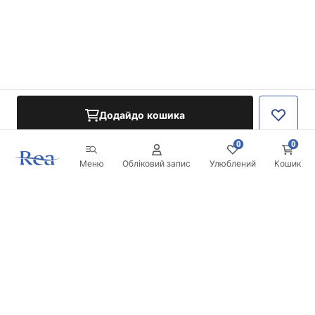
Додайдо кошика
0
0
Меню
Обліковий запис
Улюблений
Кошик
Розсилка
Будьте в курсі новинок та акцій!