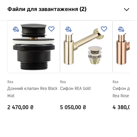
Спосіб монтажу
Накладний
Файли для завантаження (2)
Матеріал
Санітарна кераміка
Колір
Імітація каменю
Інструкція з монтажу
Оздоблення
Глянцевий
Basin.pdf
Довжина
360
мм
Ширина
250
мм
Умови гарантії
Висота
115
мм
Warranty_Terms_and_Conditions_Basins_-_5.pdf
Глибина
85
мм
Форма
Прямокутний
Rea
Rea
Rea
Донний клапан Rea Black
Сифон REA Gold
Сифон для 
Отвір на змішувач
Ні
Mat
Rea Rose Gol
Переливний отвір
Ні
2 470,00 ₴
5 050,00 ₴
4 380,00 