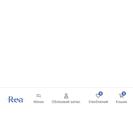
0
0
Меню
Обліковий запис
Улюблений
Кошик
Розсилка