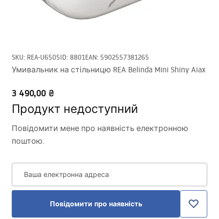
SKU
:
REA-U6505
ID
:
8801
EAN
:
5902557381265
Умивальник на стільницю REA Belinda Mini Shiny Aiax
3 490,00 ₴
Продукт недоступний
Повідомити мене про наявність електронною
поштою.
Ваша електронна адреса
Повідомити про наявність