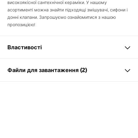
високоякісної сантехнічної кераміки. У нашому
асортименті можна знайти підходящі змішувачі, сифони і
донні клапани. Запрошуємо ознайомитися з нашою
пропозицією!
Властивості
Спосіб монтажу
Накладний
Файли для завантаження (2)
Матеріал
Санітарна кераміка
Колір
Білий
Інструкція з монтажу
Оздоблення
Глянцевий
Basin.pdf
Довжина
570
мм
Ширина
360
мм
Умови гарантії
Висота
150
мм
Warranty_Terms_and_Conditions_Basins_-_5.pdf
Глибина
130
мм