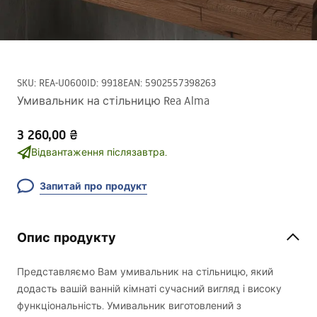
SKU
:
REA-U0600
ID
:
9918
EAN
:
5902557398263
Умивальник на стільницю Rea Alma
3 260,00 ₴
Відвантаження післязавтра.
Запитай про продукт
Опис продукту
Представляємо Вам умивальник на стільницю, який
додасть вашій ванній кімнаті сучасний вигляд і високу
функціональність. Умивальник виготовлений з