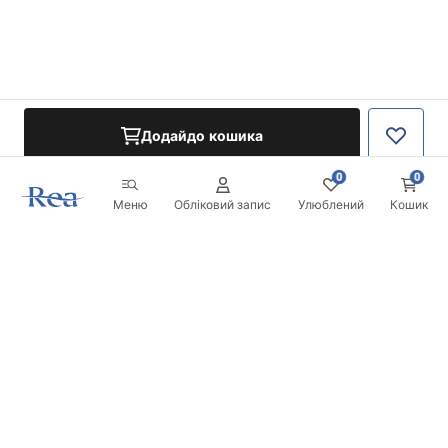
Додайдо кошика
0
0
Меню
Обліковий запис
Улюблений
Кошик
Розсилка
Будьте в курсі новинок та акцій!
Записатись