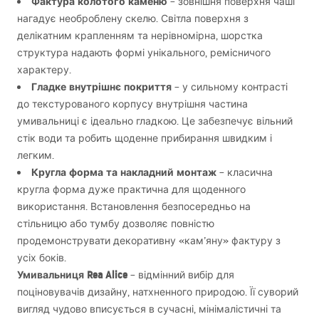
Фактура колотого каменю
– зовнішня поверхня чаші
нагадує необроблену скелю. Світла поверхня з
делікатним крапленням та нерівномірна, шорстка
структура надають формі унікального, ремісничого
характеру.
Гладке внутрішнє покриття
– у сильному контрасті
до текстурованого корпусу внутрішня частина
умивальниці є ідеально гладкою. Це забезпечує вільний
стік води та робить щоденне прибирання швидким і
легким.
Кругла форма та накладний монтаж
– класична
кругла форма дуже практична для щоденного
використання. Встановлення безпосередньо на
стільницю або тумбу дозволяє повністю
продемонструвати декоративну «кам’яну» фактуру з
усіх боків.
Умивальниця Rea Alice
– відмінний вибір для
поціновувачів дизайну, натхненного природою. Її суворий
вигляд чудово вписується в сучасні, мінімалістичні та