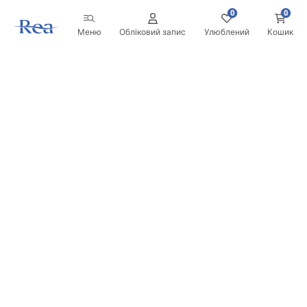
0
0
Меню
Обліковий запис
Улюблений
Кошик
Розсилка
Будьте в курсі новинок та акцій!
Записатись
Вводячи та підтверджуючи свої дані, ви погоджуєтесь на
отримання розсилки згідно з умовами, зазначеними в
Правилах.