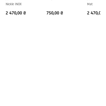
Nickle INOX
Mat
Отвір на змішувач
Ні
2 470,00 ₴
750,00 ₴
2 470,00 
Переливний отвір
Ні