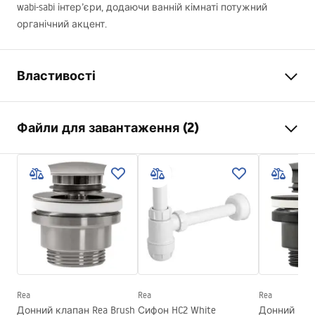
wabi-sabi інтер’єри, додаючи ванній кімнаті потужний
органічний акцент.
Властивості
Спосіб монтажу
Накладний
Файли для завантаження (2)
Матеріал
Artificial Stone (композитний
камінь)
Інструкція з монтажу
Колір
Білий , Імітація каменю
Basin.pdf
Оздоблення
Матовий
Довжина
385
мм
Умови гарантії
Ширина
385
мм
Warranty_Terms_and_Conditions_Basins_-_5.pdf
Висота
145
мм
Глибина
115
мм
Rea
Rea
Rea
Форма
Круглий
Донний клапан Rea Brush
Сифон HC2 White
Донний клап