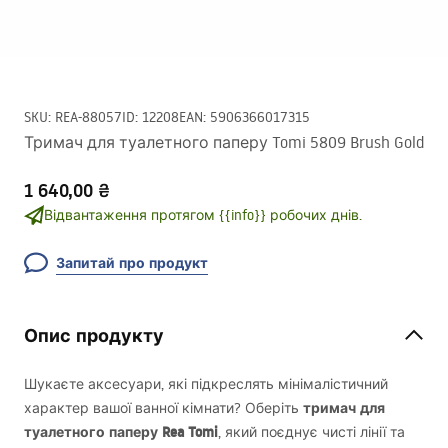
SKU
:
REA-88057
ID
:
12208
EAN
:
5906366017315
Тримач для туалетного паперу Tomi 5809 Brush Gold
1 640,00 ₴
Відвантаження протягом {{info}} робочих днів.
Запитай про продукт
Опис продукту
Шукаєте аксесуари, які підкреслять мінімалістичний
тримач для
характер вашої ванної кімнати? Оберіть
туалетного паперу Rea Tomi
, який поєднує чисті лінії та