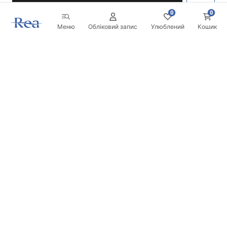
0
0
Меню
Обліковий запис
Улюблений
Кошик
Розсилка
Будьте в курсі новинок та акцій!
Записатись
Вводячи та підтверджуючи свої дані, ви погоджуєтесь на
отримання розсилки згідно з умовами, зазначеними в
Правилах.