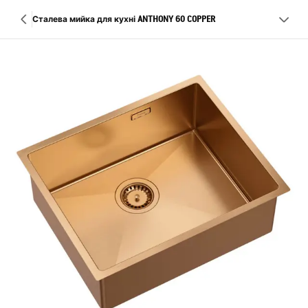
Сталева мийка для кухні ANTHONY 60 COPPER