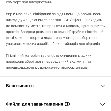
комфорт при використанні.
Виріб має злив, підібраний за відтінком, що робить весь
вигляд дуже цілісним та елегантним. Сифон, що входить
до комплекту миття, це практична модель, що економить
простір. Завдяки розміщенню зливної труби в підстільній
шафі можна створити додаткове місце для зберігання
упаковок миючих засобів або контейнерів для відходів.
Гігієнічний матеріал та легкість очищення гладких
поверхонь зберігають первозданний вид миття та
перешкоджають розмноженню мікроорганізмів.
Властивості
Довжина мийки
440
мм
Файли для завантаження (1)
Ширина мийки (мм)
540
мм