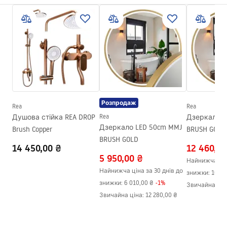
Глибина чаші мийки
190
мм
Template
(мм)
ANTHONY_60.pdf
Отвір на змішувач
Ні
Матеріал
нержавіюча сталь
Колір
мідь
У комплекті з мийкою
прокладка, сифон з
ситечком, кріпильні гачки
Розпродаж
Rea
Rea
Діаметр зливного
90 мм
Душова стійка REA DROP
Rea
Дзеркало L
отвору
Дзеркало LED 50cm MMJ
Brush Copper
BRUSH GOLD
BRUSH GOLD
Варіант клапана
універсальний, із сітчастим
14 450,00 ₴
12 460,00
фільтром
5 950,00 ₴
Найнижча ціна
Тип сифону
кухонний, з можливістю
Найнижча ціна за 30 днів до
знижки:
10 98
підключення посудомийної
знижки:
6 010,00 ₴
-
1
%
Звичайна цін
машини
Звичайна ціна
:
12 280,00 ₴
Гарантія
25 lat