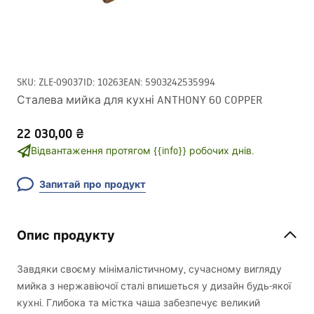
SKU
:
ZLE-09037
ID
:
10263
EAN
:
5903242535994
Сталева мийка для кухні ANTHONY 60 COPPER
22 030,00 ₴
Відвантаження протягом {{info}} робочих днів.
Запитай про продукт
Опис продукту
Завдяки своєму мінімалістичному, сучасному вигляду
мийка з нержавіючої сталі впишеться у дизайн будь-якої
кухні. Глибока та містка чаша забезпечує великий