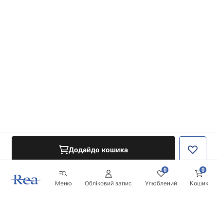
Додайдо кошика
0
0
Меню
Обліковий запис
Улюблений
Кошик