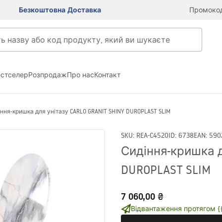
Безкоштовна Доставка
Промокод
естселер
Розпродаж
Про нас
Контакт
ння-кришка для унітазу CARLO GRANIT SHINY DUROPLAST SLIM
SKU
:
REA-C4520
ID
:
6738
EAN
:
590
Сидіння-кришка д
DUROPLAST SLIM
7 060,00 ₴
Відвантаження протягом {{i