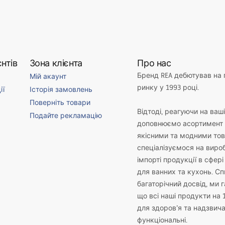
нтів
Зона клієнта
Про нас
Бренд REA дебютував на
Мій акаунт
ринку у 1993 році.
ії
Історія замовлень
Поверніть товари
Відтоді, реагуючи на ваш
Подайте рекламацію
доповнюємо асортимент 
якісними та модними то
спеціалізуємося на виро
імпорті продукції в сфері
для ванних та кухонь. С
багаторічний досвід, ми 
що всі наші продукти на 
для здоров’я та надзвич
функціональні.