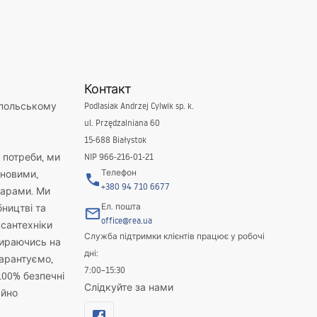
Контакт
 польському
Podlasiak Andrzej Cylwik sp. k.
ul. Przędzalniana 60
15-688 Białystok
і потреби, ми
NIP 966-216-01-21
Телефон
новими,
+380 94 710 6677
варами. Ми
Ел. пошта
бництві та
office@rea.ua
 сантехніки
Служба підтримки клієнтів працює у робочі
пираючись на
дні:
гарантуємо,
7:00–15:30
100% безпечні
Слідкуйте за нами
айно