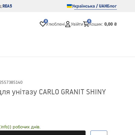
REA5
Українська / UAH
Блог
:
0
0
0,00 ₴
Улюблені
Увійти
Кошик
:
2557385140
ля унітазу CARLO GRANIT SHINY
nfo}} робочих днів.