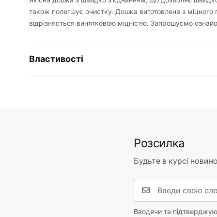
Якісна дошка з швидко з’єднанням, що дозволяє швидко
також полегшує очистку. Дошка виготовлена з міцного 
відрізняється винятковою міцністю. Запрошуємо ознай
Властивості
Колір сидіння
Iмітація 
Матеріал і тип дошки
Білий Дюр
Гарантія
24 місяці
Розсилка
Будьте в курсі новино
Вводячи та підтверджуюч