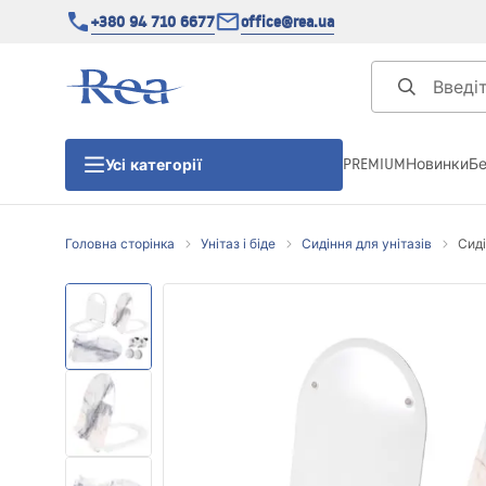
+380 94 710 6677
office@rea.ua
PREMIUM
Новинки
Б
Усі категорії
Головна сторінка
Унітаз і біде
Сидіння для унітазів
Сиді
Душові кабіни
Душові двері
Душові піддони
Душові лінійні зливи