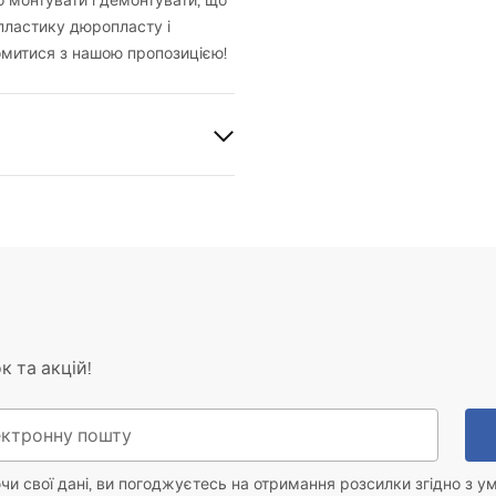
 монтувати і демонтувати, що
пластику дюропласту і
омитися з нашою пропозицією!
каменю
опласт
к та акцій!
и свої дані, ви погоджуєтесь на отримання розсилки згідно з у