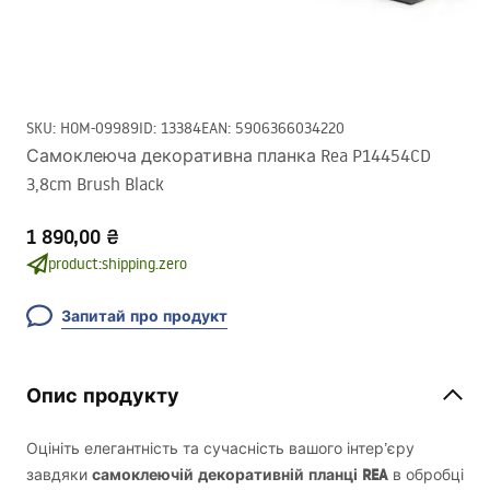
SKU
:
HOM-09989
ID
:
13384
EAN
:
5906366034220
Самоклеюча декоративна планка Rea P14454CD
3,8cm Brush Black
1 890,00 ₴
product:shipping.zero
Запитай про продукт
Опис продукту
Оцініть елегантність та сучасність вашого інтер’єру
самоклеючій декоративній планці
REA
завдяки
в обробці