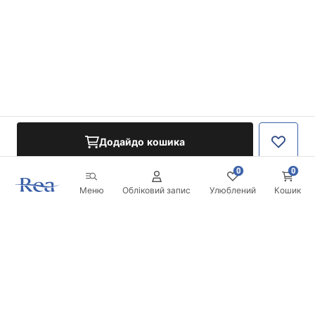
Додайдо кошика
0
0
Меню
Обліковий запис
Улюблений
Кошик
Розсилка
Будьте в курсі новинок та акцій!