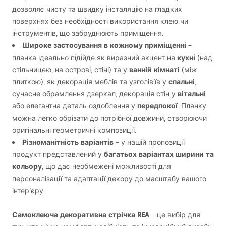
дозволяє чисту та швидку інсталяцію на гладких
поверхнях без необхідності використання клею чи
інструментів, що забруднюють приміщення.
Широке застосування в кожному приміщенні
–
кухні
планка ідеально підійде як виразний акцент на
(над
ванній кімнаті
стільницею, на острові, стіні) та у
(між
спальні
плиткою), як декорація меблів та узголів’їв у
,
вітальні
сучасне обрамлення дзеркал, декорація стін у
передпокої
або елегантна деталь оздоблення у
. Планку
можна легко обрізати до потрібної довжини, створюючи
оригінальні геометричні композиції.
Різноманітність варіантів
– у нашій пропозиції
багатьох варіантах ширини та
продукт представлений у
кольору
, що дає необмежені можливості для
персоналізації та адаптації декору до масштабу вашого
інтер’єру.
Самоклеюча декоративна стрічка
REA
– це вибір для