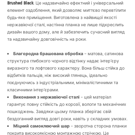
Brushed Black
. Це надзвичайно ефектний і універсальний
елемент оздоблення, який дозволяє миттєво перевтілити
будь-яке приміщення. Виготовлена з найвищої якості
нержавіючої сталі, настінна планка не лише підкреслить
дизайн вашого дому, але й забезпечить сучасний вигляд
та надзвичайну довговічність на роки.
Благородна брашована обробка
– матова, сатинова
структура глибокого чорного відтінку надає інтер’єру
виразного та лофтового характеру. Вона більш стійка до
відбитків пальців, ніж високий глянець, ідеально
поєднуючись з індустріальними, мінімалістичними та
класичними інтер’єрами.
Виконання з нержавіючої сталі
– цей матеріал
гарантує повну стійкість до корозії, вологи та механічних
пошкоджень. Завдяки цьому планка зберігає свій
бездоганний вигляд довгі роки, навіть у складних умовах.
Міцний самоклеючий шар
– зворотна сторона планки
покрита високоякісною монтажною стрічкою. Це