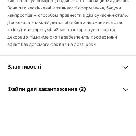
тих, хто цінує комфорт, надійність та інноваційний дизайн.
Вона дає нескінченні можливості оформлення, будучи
найпростішим способом привнести в дім сучасний стиль.
Досконала в кожній деталі обробка з нержавіючої сталі
та інтуїтивно зрозумілий монтаж гарантують, що ця
декорація тішитиме око та забезпечить професійний
ефект без допомоги фахівця на довгі роки.
Властивості
Тип продукту
Декоративна планка
Файли для завантаження (2)
Колір
чорний
Матеріал
нержавіюча сталь
Умови гарантії
Довжина
6000
мм
Warranty_Terms_and_Conditions_Accessories_-_24.pdf
Висота
1
мм
Ширина
38
мм