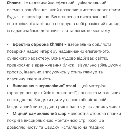
Chrome
. Це надзвичайно ефектний і універсальний
елемент оздоблення, який дозволяє миттєво перевтілити
будь-яке приміщення. Виготовлена з високоякісної
нержавіючої сталі, вона поєднує в собі розкішний вигляд
із надзвичайною довговічністю та легкістю монтажу.
Ефектна обробка Chrome
– дзеркальна срібляста
поверхня надає інтер’єру надзвичайно елегантного,
сучасного характеру. Вона чудово відбиває світло,
привносячи в аранжування блиск і візуально збільшуючи
простір, ідеально вписуючись у стиль гламур та
класичну елегантність.
Виконання з нержавіючої сталі
– цей матеріал
гарантує повну стійкість до корозії, вологи та механічних
пошкоджень. Завдяки цьому планка зберігає свій
бездоганний вигляд довгі роки, навіть у складних умовах.
Міцний самоклеючий шар
– зворотна сторона планки
покрита високоякісною монтажною стрічкою. Це
дозволяє чисту та швидку інсталяцію на гладких