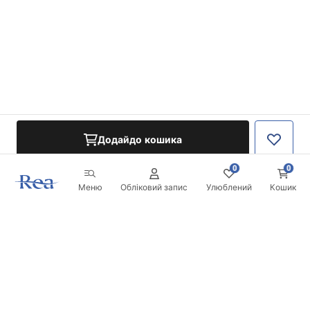
Додайдо кошика
0
0
Меню
Обліковий запис
Улюблений
Кошик
Розсилка
Будьте в курсі новинок та акцій!