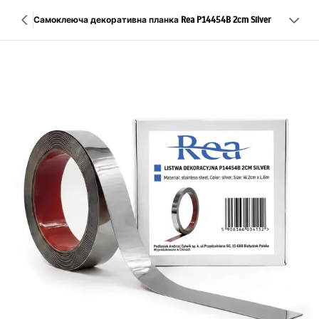
Самоклеюча декоративна планка Rea P14454B 2cm Silver