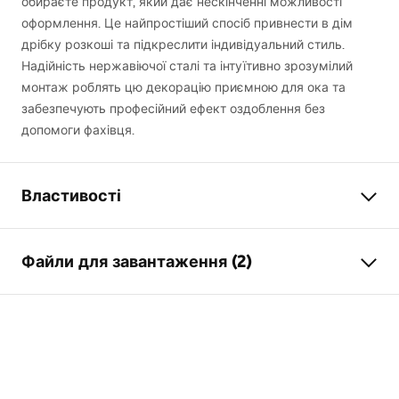
обираєте продукт, який дає нескінченні можливості
оформлення. Це найпростіший спосіб привнести в дім
дрібку розкоші та підкреслити індивідуальний стиль.
Надійність нержавіючої сталі та інтуїтивно зрозумілий
монтаж роблять цю декорацію приємною для ока та
забезпечують професійний ефект оздоблення без
допомоги фахівця.
Властивості
Тип продукту
Декоративна планка
Файли для завантаження (2)
Колір
хром
Матеріал
нержавіюча сталь
Умови гарантії
Довжина
6000
мм
Warranty_Terms_and_Conditions_Accessories_-_24.pdf
Висота
1
мм
Ширина
20
мм