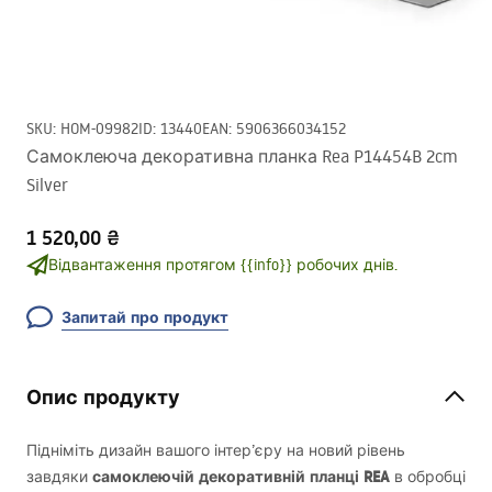
SKU
:
HOM-09982
ID
:
13440
EAN
:
5906366034152
Самоклеюча декоративна планка Rea P14454B 2cm
Silver
1 520,00 ₴
Відвантаження протягом {{info}} робочих днів.
Запитай про продукт
Опис продукту
Підніміть дизайн вашого інтер’єру на новий рівень
самоклеючій декоративній планці
REA
завдяки
в обробці