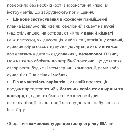
поверхнях без необхідності використання клею чи
інструментів, що забруднюють приміщення.
Широке застосування в кожному приміщенні
–
кухні
планка ідеально підійде як ювелірний акцент на
ванній кімнаті
(над стільницею, на острові, стіні) та у
спальні
(між плиткою), як декорація меблів та узголів’їв у
,
вітальні
сучасне обрамлення дзеркал, декорація стін у
передпокої
або елегантна деталь оздоблення у
. Планку
можна легко обрізати до потрібної довжини, що дозволяє
створювати будь-які геометричні композиції, рамки або
сучасні лінії на стінах і меблях.
Різноманітність варіантів
– у нашіій пропозиції
багатьох варіантах ширини та
продукт представлений у
кольору
, що дає необмежені можливості для
персоналізації та адаптації декору до масштабу вашого
інтер’єру.
самоклеючу декоративну стрічку
REA
Обираючи
, ви