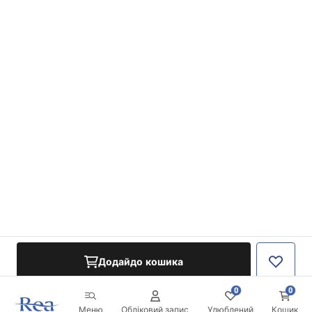
Додайдо кошика
0
0
Меню
Обліковий запис
Улюблений
Кошик