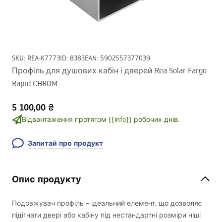
SKU
:
REA-K7773
ID
:
8383
EAN
:
5902557377039
Профіль для душових кабін і дверей Rea Solar Fargo
Rapid CHROM
5 100,00 ₴
Відвантаження протягом {{info}} робочих днів.
Запитай про продукт
Опис продукту
Подовжувач профіль – ідеальний елемент, що дозволяє
підігнати двері або кабіну під нестандартні розміри ніші