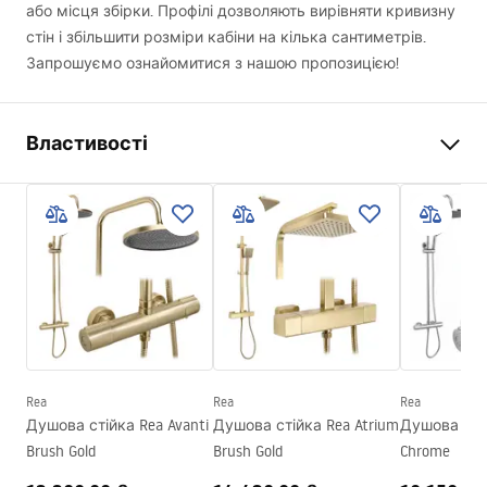
або місця збірки. Профілі дозволяють вирівняти кривизну
стін і збільшити розміри кабіни на кілька сантиметрів.
Запрошуємо ознайомитися з нашою пропозицією!
Властивості
Висота
35 mm
мм
Довжина
1950 мм
Регулювання розширення
25 mm
Ширина
25 mm
мм
Гарантія
24 місяці
Rea
Rea
Rea
Душова стійка Rea Avanti
Душова стійка Rea Atrium
Душова стій
Brush Gold
Brush Gold
Chrome