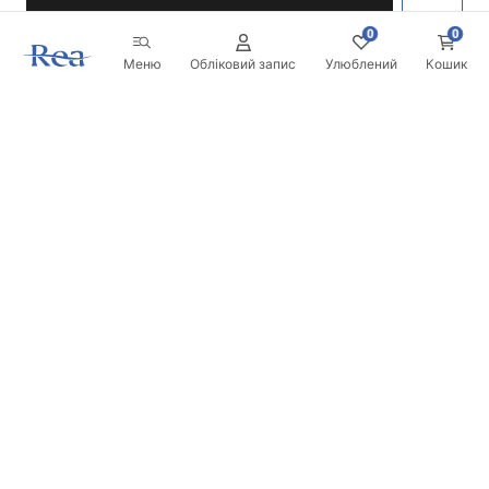
0
0
Меню
Обліковий запис
Улюблений
Кошик
Розсилка
Будьте в курсі новинок та акцій!
Записатись
Вводячи та підтверджуючи свої дані, ви погоджуєтесь на
отримання розсилки згідно з умовами, зазначеними в
Правилах.