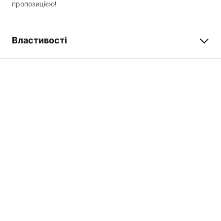
пропозицією!
Властивості
Колір
матова сталь
Матеріал
нержавіюча сталь
Спосіб монтажу
Прикручуваний
Ширина
600
мм
Висота
50
мм
Глибина
90
мм
Гарантія
24 місяці