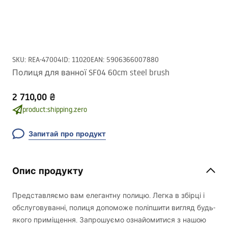
SKU
:
REA-47004
ID
:
11020
EAN
:
5906366007880
Полиця для ванної SF04 60cm steel brush
2 710,00 ₴
product:shipping.zero
Запитай про продукт
Опис продукту
Представляємо вам елегантну полицю. Легка в збірці і
обслуговуванні, полиця допоможе поліпшити вигляд будь-
якого приміщення. Запрошуємо ознайомитися з нашою