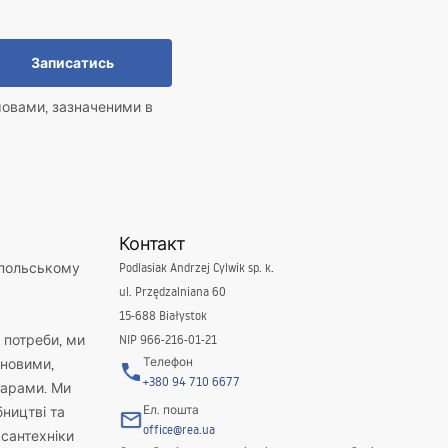
Записатись
мовами, зазначеними в
Контакт
 польському
Podlasiak Andrzej Cylwik sp. k.
ul. Przędzalniana 60
15-688 Białystok
і потреби, ми
NIP 966-216-01-21
Телефон
новими,
+380 94 710 6677
варами. Ми
Ел. пошта
бництві та
office@rea.ua
 сантехніки