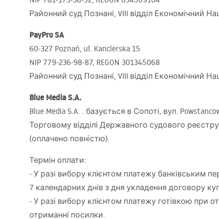
Районний суд Познані,
VIII
відділ Економічний Н
PayPro SA
60-327 Poznań, ul. Kanclerska 15
NIP
779-236-98-87,
REGON
301345068
Районний суд Познані,
VIII
відділ Економічний На
Blue Media S.A.
Blue Media S.A. . базується в Сопоті, вул. Powsta
Торговому відділі Державного судового реєстру
(оплачено повністю).
Термін оплати:
- У разі вибору клієнтом платежу банківським 
7 календарних днів з дня укладення договору ку
- У разі вибору клієнтом платежу готівкою при о
отриманні посилки.