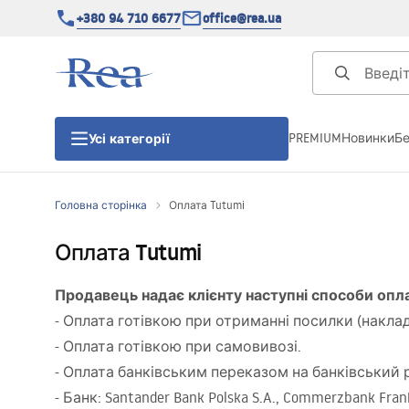
+380 94 710 6677
office@rea.ua
PREMIUM
Новинки
Б
Усі категорії
Головна сторінка
Оплата Tutumi
Душові кабіни
Оплата Tutumi
Душові двері
Продавець надає клієнту наступні способи опл
- Оплата готівкою при отриманні посилки (наклад
Душові піддони
- Оплата готівкою при самовивозі.
- Оплата банківським переказом на банківський 
Душові лінійні зливи
- Банк: Santander Bank Polska S.A., Commerzbank Frank