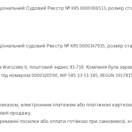
аціональний Судовий Реєстр №
KRS
0000306513, розмір ста
ціональний судовий Реєстр №
KRS
0000347935, розмір ста
ncow Warszawy 6, поштовий індекс 81-718. Компанія була з
 під номером 0000320590,
NIP
585-13-51-185,
REGON
1917815
переказом, електронним платежем або платіжною карткою 
півлі-продажу.
триманні посилки або оплати готівкою при самовивозі, к