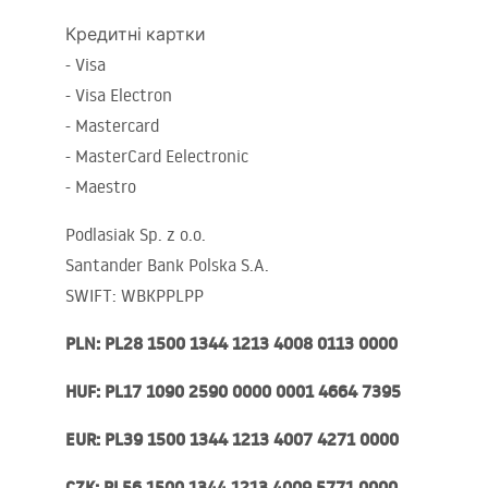
Унітаз і біде
Кредитні картки
- Visa
Умивальники
- Visa Electron
- Mastercard
Ванни та душові шторки
- MasterCard Eelectronic
- Maestro
Змішувачі
Podlasiak Sp. z o.o.
Santander Bank Polska S.A.
Душові гарнітури
SWIFT
:
WBKPPLPP
Кухня
PLN
: PL28 1500 1344 1213 4008 0113 0000
HUF
: PL17 1090 2590 0000 0001 4664 7395
Аксесуари та меблі для
ванної
EUR
: PL39 1500 1344 1213 4007 4271 0000
CZK
: PL56 1500 1344 1213 4009 5771 0000