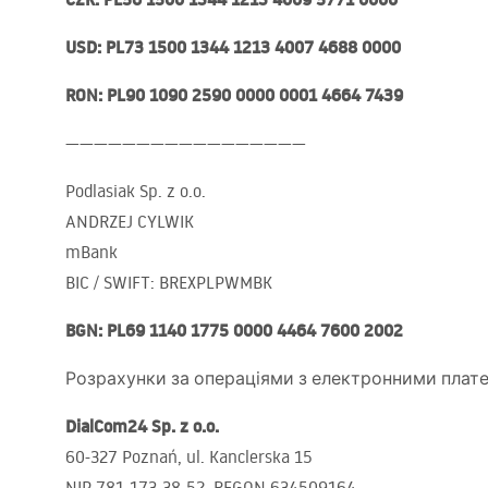
USD
: PL73 1500 1344 1213 4007 4688 0000
RON
: PL90 1090 2590 0000 0001 4664 7439
—————————————————
Podlasiak Sp. z o.o.
ANDRZEJ
CYLWIK
mBank
BIC
/
SWIFT
:
BREXPLPWMBK
BGN
: PL69 1140 1775 0000 4464 7600 2002
Розрахунки за операціями з електронними платеж
DialCom24 Sp. z o.o.
60-327 Poznań, ul. Kanclerska 15
NIP
781-173-38-52,
REGON
634509164