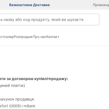
Безкоштовна Доставка
Промокод
естселер
Розпродаж
Про нас
Контакт
ати за договором купівлі-продажу:
ений платіж).
рахунок продавця.
furt (
ODER
) i mBank