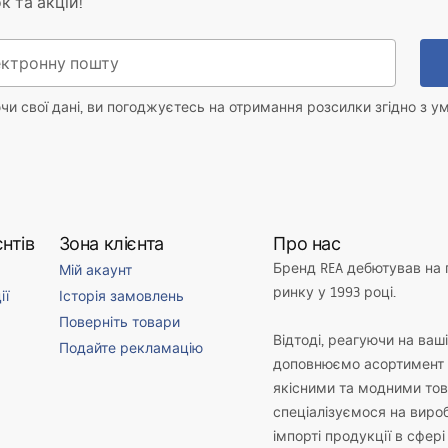
к та акцій!
и свої дані, ви погоджуєтесь на отримання розсилки згідно з у
нтів
Зона клієнта
Про нас
Бренд REA дебютував на
Мій акаунт
ринку у 1993 році.
ії
Історія замовлень
Поверніть товари
Відтоді, реагуючи на ваш
Подайте рекламацію
доповнюємо асортимент 
якісними та модними то
спеціалізуємося на виро
імпорті продукції в сфері