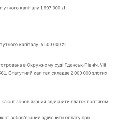
тутного капіталу 1 697 000 zł
тутного капіталу: 4 500 000 zł
ареєстрована в Окружному суді Гданськ-Північ,
VIII
61. Статутний капітал складає 2 000 000 злотих
клієнт зобов’язаний здійснити платіж протягом
лієнт зобов’язаний здійснити оплату при