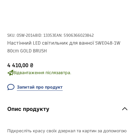
SKU
:
OSW-20148
ID
:
13353
EAN
:
5906366023842
Настінний LED світильник для ванної SWE048-1W
80cm GOLD BRUSH
4 410,00 ₴
Відвантаження післязавтра.
Запитай про продукт
Опис продукту
Підкресліть красу своїх дзеркал та картин за допомогою