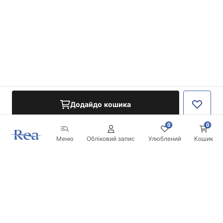
Додайдо кошика
0
0
Меню
Обліковий запис
Улюблений
Кошик
Розсилка
Будьте в курсі новинок та акцій!