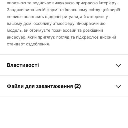
виразною та водночас вишуканою прикрасою інтер’єру.
Завдяки витонченій формі та ідеальному світлу цей виріб
не лише полегшить щоденні ритуали, а й створить у
вашому домі особливу атмосферу. Вибираючи цю
модель, ви отримуєте позачасовий та розкішний
аксесуар, який притягує погляд та підкреслює високий
стандарт оздоблення.
Властивості
Модель
SWE048-1W
Файли для завантаження (2)
Тип лампи
Бра
Довжина (мм)
800
мм
Warunki bezpieczeństwa
Ширина (мм)
100
мм
WARUNKI BEZPIECZENSTWA LAMPY.pdf
Висота
50
мм
Електроживлення
мережа ~ 220V - ~240V