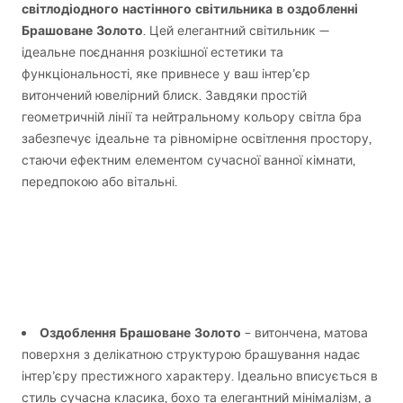
світлодіодного настінного світильника в оздобленні
Брашоване Золото
. Цей елегантний світильник —
ідеальне поєднання розкішної естетики та
функціональності, яке привнесе у ваш інтер’єр
витончений ювелірний блиск. Завдяки простій
геометричній лінії та нейтральному кольору світла бра
забезпечує ідеальне та рівномірне освітлення простору,
стаючи ефектним елементом сучасної ванної кімнати,
передпокою або вітальні.
Оздоблення Брашоване Золото
– витончена, матова
поверхня з делікатною структурою брашування надає
інтер’єру престижного характеру. Ідеально вписується в
стиль сучасна класика, бохо та елегантний мінімалізм, а