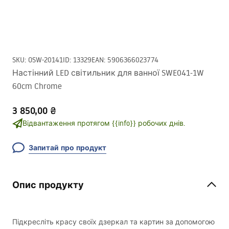
SKU
:
OSW-20141
ID
:
13329
EAN
:
5906366023774
Настінний LED світильник для ванної SWE041-1W
60cm Chrome
3 850,00 ₴
Відвантаження протягом {{info}} робочих днів.
Запитай про продукт
Опис продукту
Підкресліть красу своїх дзеркал та картин за допомогою