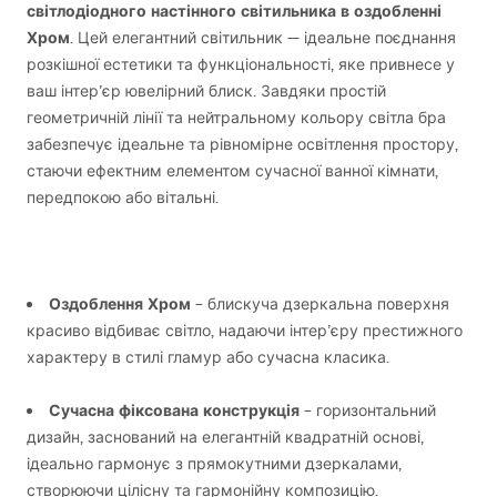
світлодіодного настінного світильника в оздобленні
Хром
. Цей елегантний світильник — ідеальне поєднання
розкішної естетики та функціональності, яке привнесе у
ваш інтер’єр ювелірний блиск. Завдяки простій
геометричній лінії та нейтральному кольору світла бра
забезпечує ідеальне та рівномірне освітлення простору,
стаючи ефектним елементом сучасної ванної кімнати,
передпокою або вітальні.
Оздоблення Хром
– блискуча дзеркальна поверхня
красиво відбиває світло, надаючи інтер’єру престижного
характеру в стилі гламур або сучасна класика.
Сучасна фіксована конструкція
– горизонтальний
дизайн, заснований на елегантній квадратній основі,
ідеально гармонує з прямокутними дзеркалами,
створюючи цілісну та гармонійну композицію.