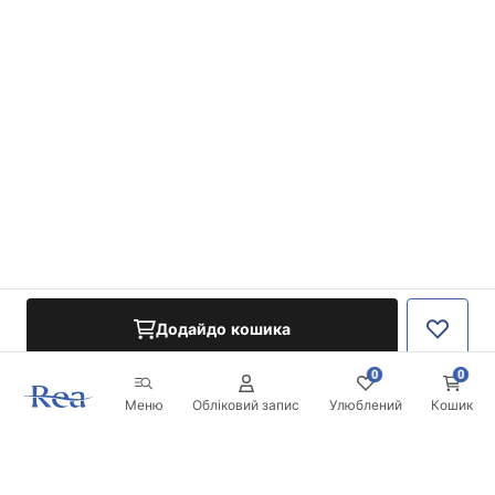
Додайдо кошика
0
0
Меню
Обліковий запис
Улюблений
Кошик
Розсилка