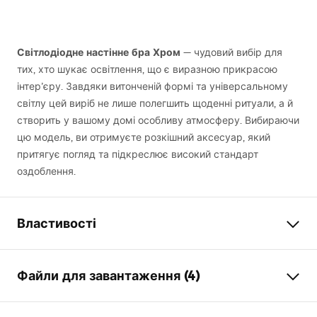
Світлодіодне настінне бра Хром
— чудовий вибір для
тих, хто шукає освітлення, що є виразною прикрасою
інтер’єру. Завдяки витонченій формі та універсальному
світлу цей виріб не лише полегшить щоденні ритуали, а й
створить у вашому домі особливу атмосферу. Вибираючи
цю модель, ви отримуєте розкішний аксесуар, який
притягує погляд та підкреслює високий стандарт
оздоблення.
Властивості
Модель
SWE041-1W
Файли для завантаження (4)
Тип лампи
Бра
Довжина (мм)
600
мм