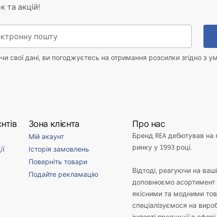
lm
к та акцій!
й світлодіодний джерело
й світлодіодний джерело
и свої дані, ви погоджуєтесь на отримання розсилки згідно з у
ий
нтів
Зона клієнта
Про нас
Бренд REA дебютував на
Мій акаунт
ьня, коридор/драбина, кухня,
ринку у 1993 році.
ії
Історія замовлень
льня, ніверсальне
Поверніть товари
Відтоді, реагуючи на ваш
Подайте рекламацію
доповнюємо асортимент 
ня кута нахилу
якісними та модними то
спеціалізуємося на виро