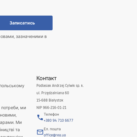
Записатись
мовами, зазначеними в
Контакт
 польському
Podlasiak Andrzej Cylwik sp. k.
ul. Przędzalniana 60
15-688 Białystok
і потреби, ми
NIP 966-216-01-21
Телефон
новими,
+380 94 710 6677
варами. Ми
Ел. пошта
бництві та
office@rea.ua