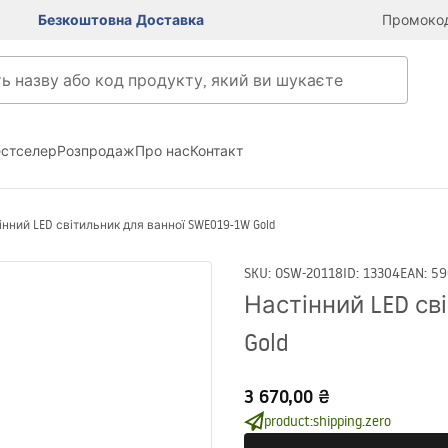
Безкоштовна Доставка
Промокод
естселер
Розпродаж
Про нас
Контакт
інний LED світильник для ванної SWE019-1W Gold
SKU
:
OSW-20118
ID
:
13304
EAN
:
59
Настінний LED св
Gold
3 670,00 ₴
product:shipping.zero