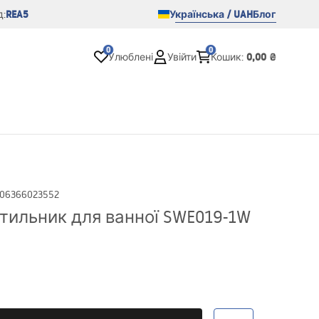
REA5
Українська / UAH
Блог
:
0
0
0,00 ₴
Улюблені
Увійти
Кошик
:
06366023552
ітильник для ванної SWE019-1W