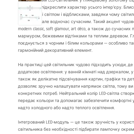
Цей настінний
LED
-світильник у глянцевому золотому оз
яка здатна підкреслити характер усього інтер’єру. Бли
взаємодіє зі світлом і відблисками, завдяки чому світи
розкішним, але водночас сучасним. Такий акцент чудово 
modern classic, soft glamour, art déco, а також до сучасни
мармуром, бежевими відтінками та теплим деревом. Г
поєднується з чорним і білим кольорами — особливо там
гармонійний декоративний елемент.
На практиці цей світильник чудово підходить усюди, де
додаткове освітлення: у ванній кімнаті над дзеркалом, у
також як делікатне підсвічування картин, графіки та дет
дозволяє зручно налаштувати напрямок світла, тому ви 
конкретних потреб. Нейтральний колір
LED
-світла ство
передає кольори та допомагає забезпечити комфортні 
надто холодного або надто теплого освітлення.
Інтегрований
LED
-модуль — це також зручність у корис
світильника без необхідності підбирати лампочку окре