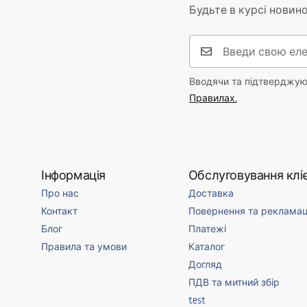
Світловий потік
501 - 1000 
Будьте в курсі новино
Колір лампи
золотий
Кількість точок світла
вбудовани
Застосоване різьблення
Вбудовани
Вводячи та підтверджуюч
Колір світла
нейтральн
Правилах.
Колірна температура
4000K
Джерело світла в комплекті
Так
Клас енергоспоживання
F
Інформація
Обслуговування кліє
Клас герметичності
IP20
Про нас
Доставка
Приміщення
офіс, їдал
Контакт
Повернення та рекламац
салон, спа
Блог
Платежі
Сила
8W
Правила та умови
Каталог
Додаткові функції
регулюван
Догляд
ПДВ та митний збір
test