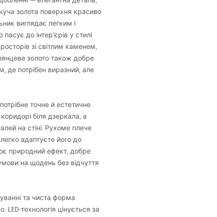
добленні — елегантна деталь,
скуча золота поверхня красиво
льник виглядає легким і
пасує до інтер’єрів у стилі
х просторів зі світлим каменем,
лянцеве золото також добре
, де потрібен виразний, але
 потрібне точне й естетичне
 коридорі біля дзеркала, а
алей на стіні. Рухоме плече
легко адаптуєте його до
рює природний ефект, добре
умови на щодень без відчуття
туванні та чиста форма
мо.
LED
-технологія цінується за