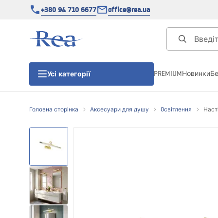
+380 94 710 6677
office@rea.ua
PREMIUM
Новинки
Б
Усі категорії
Головна сторінка
Аксесуари для душу
Oсвітлення
Наст
Душові кабіни
Душові двері
Душові піддони
Душові лінійні зливи