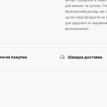
імпорті продукції в сфері
для ванних та кухонь. С
багаторічний досвід, ми 
що всі наші продукти на 
для здоров’я та надзвич
функціональні.
печні покупки
Швидка доставка