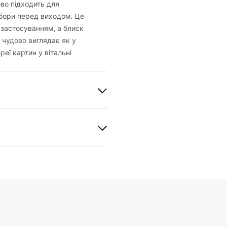
ово підходить для
збори перед виходом. Це
 застосуванням, а блиск
 чудово виглядає як у
реї картин у вітальні.
рукція з монтажу
l_SWE024-1W.pdf
220V - ~240V
метал, пластик