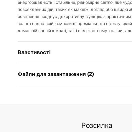
енергоощадність і стабільне, рівномірне світло, яке чуд
повсякденних дій, таких як макіяж, догляд або швидкі 
освітлення поєднує декоративну функцію з практичним
золота надає всій композиції преміального ефекту, який
домашній ванній кімнаті, так і в елегантному холі чи гале
Властивості
Модель
SWE019-1W
Файли для завантаження (2)
Тип лампи
Бра
Довжина (мм)
420
мм
Warunki bezpieczeństwa
Ширина (мм)
300
мм
Інст
WARUNKI BEZPIECZENSTWA
Manua
Висота
50
мм
LAMPY.pdf
Електроживлення
мережа ~ 
Розсилка
Materiał wykonania
алюміній, 