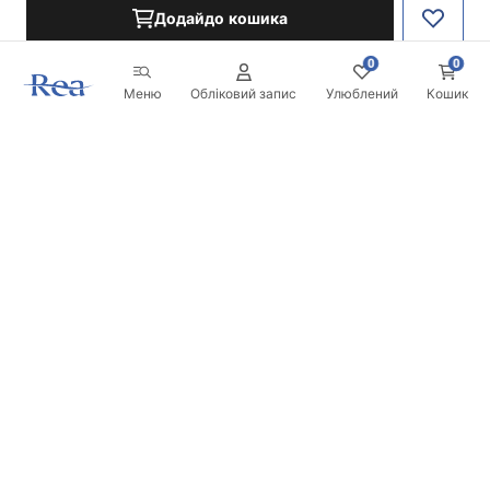
Додайдо кошика
0
0
Меню
Обліковий запис
Улюблений
Кошик
Розсилка
Будьте в курсі новинок та акцій!
Записатись
Вводячи та підтверджуючи свої дані, ви погоджуєтесь на
отримання розсилки згідно з умовами, зазначеними в
Правилах.