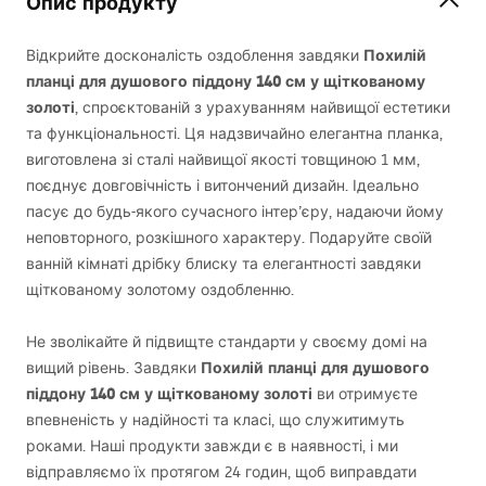
Опис продукту
Похилій
Відкрийте досконалість оздоблення завдяки
планці для душового піддону 140 см у щіткованому
золоті
, спроєктованій з урахуванням найвищої естетики
та функціональності. Ця надзвичайно елегантна планка,
виготовлена зі сталі найвищої якості товщиною 1 мм,
поєднує довговічність і витончений дизайн. Ідеально
пасує до будь-якого сучасного інтер’єру, надаючи йому
неповторного, розкішного характеру. Подаруйте своїй
ванній кімнаті дрібку блиску та елегантності завдяки
щіткованому золотому оздобленню.
Не зволікайте й підвищте стандарти у своєму домі на
Похилій планці для душового
вищий рівень. Завдяки
піддону 140 см у щіткованому золоті
ви отримуєте
впевненість у надійності та класі, що служитимуть
роками. Наші продукти завжди є в наявності, і ми
відправляємо їх протягом 24 годин, щоб виправдати