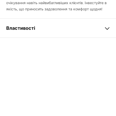
очікування навіть найвибагливіших клієнтів. Інвестуйте в
якість, що приносить задоволення та комфорт щодня!
Властивості
Тип продукту
Нахилна планка
Колір
матове золото
Матеріал
нержавіюча сталь
Довжина
1400
мм
Висота
27
мм
Ширина
37
мм
Товщина сталі
1
мм
Можна обрізати
Так
Напрямок кабіни
правий, Лівий