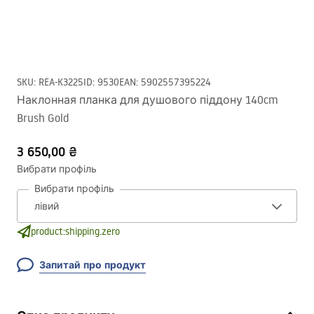
SKU
:
REA-K3225
ID
:
9530
EAN
:
5902557395224
Наклонная планка для душового піддону 140cm
Brush Gold
3 650,00 ₴
Вибрати профіль
Вибрати профіль
product:shipping.zero
Запитай про продукт