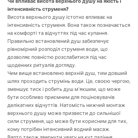
Чи впливає висота верхнього душу на якість і
інтенсивність струменя?
Висота верхнього душу істотно впливає на
інтенсивність струменя. Вона також позначається
на комфорті та відчуттях під час купання.
Правильно встановлений душ забезпечує
рівномірний розподіл струменя води, що
дозволяє повністю розслабитися під час
щоденних ритуалів догляду.
Чим вище встановлено верхній душ, тим довший
шлях проходить струмінь води. Це, своєю чергою,
зменшує тиск і робить душ м’якшим, що може
бути особливо приємним для поціновувачів
делікатних відчуттів. Натомість нижчий монтаж
верхнього душу може призвести до сильнішої
сили струменя, що може бути корисним для тих,
кому потрібен інтенсивний водний масаж.
Варто також звернути увагу на кут падіння