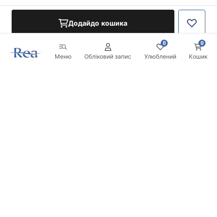
Додайдо кошика
0
0
Меню
Обліковий запис
Улюблений
Кошик
Розсилка
Будьте в курсі новинок та акцій!
Записатись
Вводячи та підтверджуючи свої дані, ви погоджуєтесь на
отримання розсилки згідно з умовами, зазначеними в