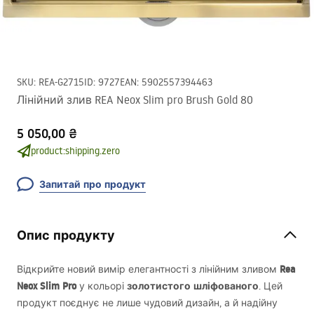
SKU
:
REA-G2715
ID
:
9727
EAN
:
5902557394463
Лінійний злив REA Neox Slim pro Brush Gold 80
5 050,00 ₴
product:shipping.zero
Запитай про продукт
Опис продукту
Rea
Відкрийте новий вимір елегантності з лінійним зливом
Neox Slim Pro
золотистого шліфованого
у кольорі
. Цей
продукт поєднує не лише чудовий дизайн, а й надійну