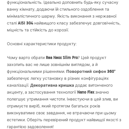
функціональність. Ідеально доповнить будь-яку сучасну
ванну кімнату, додаючи їй стильного оздоблення та
мінімалістичного шарму. Якість виконання з нержавної
AISI
304
сталі
найвищого класу забезпечує довговічність,
міцність та стійкість до корозії.
Основні характеристики продукту:
Rea Neox Slim Pro
Чому варто обрати
? Цей продукт
захопить вас не лише зовнішнім виглядом, а й
Поворотний сифон 360°
функціональними рішеннями.
забезпечує легку установку в різних конфігураціях
Декоративна кришка
каналізації.
додає витонченого
Nano Flex
акценту, а застосування технології
значно
полегшує утримання чистоти. Інвестуючи в цей злив, ви
отримуєте виріб, який протягом багатьох років
виконуватиме своє завдання, не втрачаючи при цьому
естетики. Оберіть перевірений продукт найвищої якості з
гарантією задоволення!