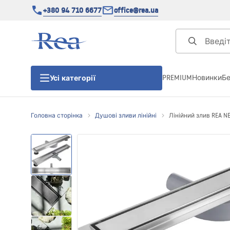
+380 94 710 6677
office@rea.ua
PREMIUM
Новинки
Б
Усі категорії
Головна сторінка
Душові зливи лінійні
Лінійний злив REA NE
Душові кабіни
Душові двері
Душові піддони
Душові лінійні зливи