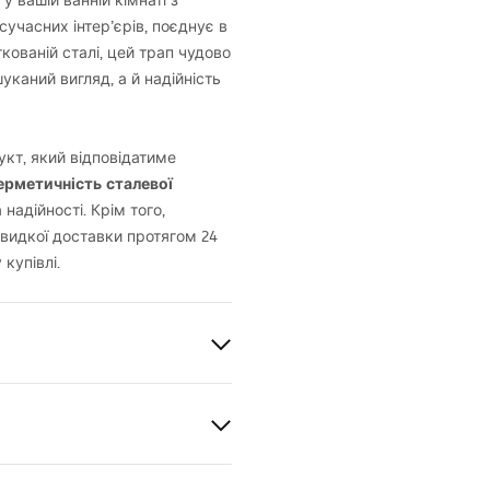
у вашій ванній кімнаті з
сучасних інтер’єрів, поєднує в
ткованій сталі, цей трап чудово
уканий вигляд, а й надійність
укт, який відповідатиме
герметичність сталевої
 надійності. Крім того,
видкої доставки протягом 24
купівлі.
 на 360°