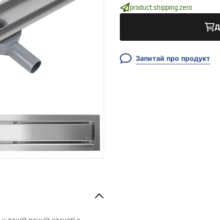
product:shipping.zero
Д
Запитай про продукт