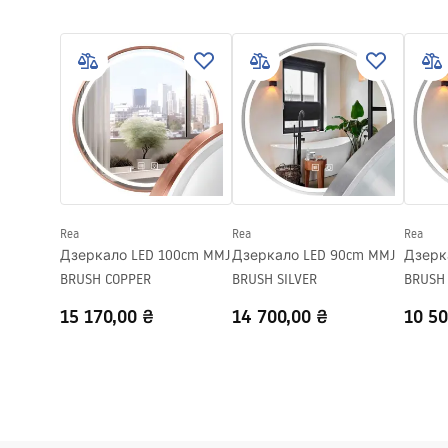
Інструкція з монтажу
Матеріал зливу
Нержавіюча 
LINEAR-3.pdf
Колір
матова стал
Накладка
односторонн
Місткість
0,45 л/с
Покриття
Nano Flex
Гарантія
120 місяців 
місяці інші 
Rea
Rea
Rea
Дзеркало LED 100cm MMJ
Дзеркало LED 90cm MMJ
Дзерк
BRUSH COPPER
BRUSH SILVER
BRUSH 
15 170,00 ₴
14 700,00 ₴
10 50