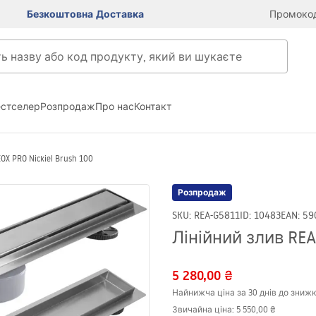
Безкоштовна Доставка
Промокод
естселер
Розпродаж
Про нас
Контакт
OX PRO Nickiel Brush 100
Розпродаж
SKU
:
REA-G5811
ID
:
10483
EAN
:
59
Лінійний злив REA 
5 280,00 ₴
Найнижча ціна за 30 днів до знижк
Звичайна ціна
:
5 550,00 ₴