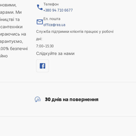
Телефон
новими,
+380 94 710 6677
варами. Ми
Ел. пошта
бництві та
office@rea.ua
 сантехніки
Служба підтримки клієнтів працює у робочі
пираючись на
дні:
гарантуємо,
7:00–15:30
100% безпечні
Слідкуйте за нами
айно
30 днів на повернення