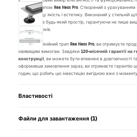
Відкрийте новий вимір елегантності та функціональності 
Rea Neox Pro
лінійним трапом
. Створений з урахуванням 
собі найвищу якість і естетику. Виконаний у стильній щі
впишеться в будь-який простір, гарантуючи не лише виш
на багато років.
Rea Neox Pro
Обираючи лінійний трап
, ви отримуєте прод
120-місячній гарантії на 
найвищим вимогам. Завдяки
конструкції
, ви можете бути впевнені в довговічності та
оформивши замовлення зараз, ви отримаєте гарантію ш
годин, що робить цю інвестицію вигідною вже з моменту 
Властивості
Тип зливу
Звичайний
Файли для завантаження (1)
Тип сифона
обертається
Довжина зливу (см)
100