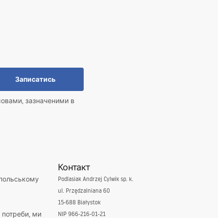
Записатись
мовами, зазначеними в
Контакт
 польському
Podlasiak Andrzej Cylwik sp. k.
ul. Przędzalniana 60
15-688 Białystok
і потреби, ми
NIP 966-216-01-21