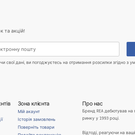
к та акцій!
и свої дані, ви погоджуєтесь на отримання розсилки згідно з у
нтів
Зона клієнта
Про нас
Бренд REA дебютував на
Мій акаунт
ринку у 1993 році.
ії
Історія замовлень
Поверніть товари
Відтоді, реагуючи на ваш