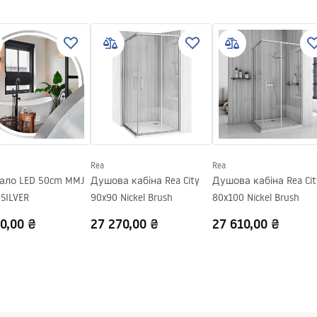
сталь AISI 304
ь
я для вставки плитки
сталева конструкція, 24
компоненти
Rea
Rea
ало LED 50cm MMJ
Душова кабіна Rea City
Душова кабіна Rea Cit
SILVER
90x90 Nickel Brush
80x100 Nickel Brush
0,00 ₴
27 270,00 ₴
27 610,00 ₴