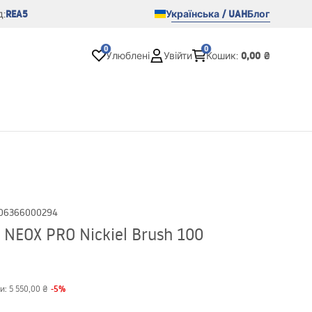
REA5
Українська / UAH
Блог
:
0
0
0,00 ₴
Улюблені
Увійти
Кошик
:
06366000294
NEOX PRO Nickiel Brush 100
-
5
%
и:
5 550,00 ₴